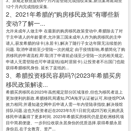
3、原规定获批蓝纸6个月内需登陆完成指纹采集,新法案将延期至
12个月内完成指纹采集.
2、2021年希腊的"购房移民政策"有哪些新
变动?了解一...
允许未成年人做主申 在最新的购房移民政策变动中,希腊除去了对
于主申请人的年龄要求,允许第三国未成年人作为购房移民的主申
请人,获发希腊的绿卡(永居卡),解决了随行子女达年限无法续签的
问题. 取消申请前至少登陆一次的规定 由于疫情影响,希腊简化了购
房移民的申请流程,即:取消了申请前必须至少登陆一次的相关规定,
申请人无需登陆也可申请蓝纸(临时居留卡),让投资者不出国门也能
获得希腊移民身份. 延长了蓝纸的...
3、希腊投资移民容易吗?(2023年希腊买房
移民政策解读...
希腊买房移民在2023年虽然规定部分区域涨价,但也为移民者送上
更加便利的新政.希腊移民局通知,POA海牙认证被认可,和使馆POA
效力相同;并通知递交网申后申请人需一年内登陆录指纹,解决领馆
排队问题.这也为投资者赶在2023年5月1日前完成25万欧元购房及
移民申请赢得了更多时间. 2023年希腊买房移民仍是是欧洲移民项
目中简易便捷、一步到位收获永居身份的优质选择.获得希腊永居
身份后,在子女教育、资产...