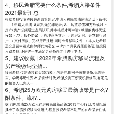
4、移民希腊需要什么条件,希腊入籍条件
2021最新汇总
根据希腊投资移民最新政策规定,申请人移民希腊需满足以下条件:
1、主申请人年满18周岁,无犯罪记录; 2.、购置净值25万欧或以上
房产(房产必须通过当局认可,并审核后才可申请) 希腊购房移民流
程如下:签订服务协议 → 办理商考签证 → 选房定房、开立银行账
户 → 支付房款、完成房产注册,同时准备移民文件 → 本人赴希腊
递交居留申请或由律师代为递交 → 约1个月获得居留签证 但想要
入籍希腊,还需进一步满足更多条件才可进行申请.
5、建议收藏 | 2022年希腊购房移民流程及
房产税缴纳全指...
移民希腊,仅需通过购买25万欧元的房产,即可全家获身份,无需语
言、学历等硬性要求.后疫情时代,希腊投资正频现积极信号,有远见
的投资人已先人一...
6、希腊25万欧元购房移民最新政策是什么?
附条件、流程...
据了解,希腊25万欧元购房移民最新政策:2013年4月9日,希腊以后
批准了希腊投资移民促进法:愿意投资希腊不动产的在希腊居住或