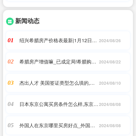
新闻动态
绍兴希腊房产价格表最新|1月12日新
01
2024/08/26
干线要闻早餐西本资讯|希腊移民
希腊房产增值嘛_已成定局!希腊购房
02
2024/08/22
移民部分地区涨价至50万欧,希腊_小
牛股
杰出人才 美国签证类型怎么填的,关
03
2024/08/10
于美国移民签证类型盘点
日本东京公寓买房条件怎么样,东京小
04
2024/08/08
型公寓怎么样?可以选择投资吗
外国人在东京哪里买房好点_外国人
05
2024/08/08
如何在日本买房?日本买房流程