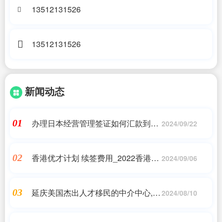
13512131526
13512131526
新闻动态
办理日本经营管理签证如何汇款到中
01
2024/09/22
国,2024外国人签证快速代办,日本移
民
香港优才计划 续签费用_2022香港优
02
2024/09/06
才计划移民问题汇总_申请条件_办理
流程..._孚瑞来移民_问答
延庆美国杰出人才移民的中介中心,杜
03
2024/08/10
威环球移民-专注出国移民项目,为客
户提供出国移民