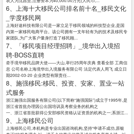
表人为沈昌贵,注册资本为40,000.00万元(人民币,...
6、上海十大移民公司排名前十名_移民文化
_学度移民网
上海好途科技有限公司是一家立足于移民领域的科技型企业,是国
内第一家移民电商平台。该公司拥有一支年轻有为的技术及移民专
家团队,为广大客户量身打造了移民顾...
7、「移民项目经理招聘」_境华出入境招
聘-BOSS直聘
牵手境华移民品牌大使——大山,举行25周年庆典 查看全部 工商信
息 公司名称上海境华出入境服务有限公司 法定代表人周飞 成立日
期2002-03-20 企业类型有限责任...
8、施强移民:移民、投资、安家、置业一站
式服务
浙江施强出国服务有限公司(以下简称“施强国际”)成立于1995年,是
浙江省首批办理因公出国培训及考察业务的机构之
一、浙江省首批获得公安部移民资格认证资质的机构之一;系浙江...
9、上海移民公司
上海移民公司,本机构是专业出国咨询机构,坚持“申请不成功,原银