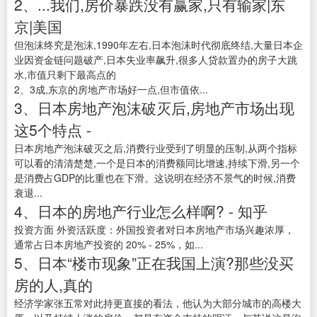
2、...我们,房价暴跌没有赢家,只有输家|东
京|美国
但泡沫终究是泡沫,1990年左右,日本泡沫时代彻底终结,大量日本企
业因资金链问题破产,日本失业率飙升,很多人贷款置办的房子大跳
水,市值只剩下最高点的
2、3成,东京的房地产市场好一点,但市值依...
3、日本房地产泡沫破灭后,房地产市场出现
这5个特点 -
日本房地产泡沫破灭之后,消费行业受到了明显的压制,从两个指标
可以看的清清楚楚,一个是日本的消费额同比增速,持续下滑,另一个
是消费占GDP的比重也在下滑。这说明在经济不景气的时候,消费
衰退...
4、日本的房地产行业怎么样啊? - 知乎
投资方面 外资活跃度：外国投资者对日本房地产市场兴趣浓厚，
通常占日本房地产投资的 20% - 25%，如...
5、日本“楼市现象”正在我国上演?那些没买
房的人,真的
经济学家张五常对此持更直接的看法，他认为大部分城市的高楼大