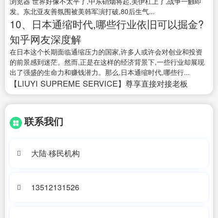
浏览器 世界好像不太平了,中东硝烟将起,美伊杠上了,战争一触即
发。东北亚友善氛围被美韩军演打破,80后生气...
10、日本通缩时代,哪些行业依旧可以掘金?
知乎网友深度解
在日本这个长期面临通缩压力的国家,许多人或许会对创业和投资
的前景感到迷茫。然而,正是在这样的经济背景下,一些行业却展现
出了强盛的生命力和赚钱潜力。那么,日本通缩时代,哪些行...
【LIUYI SUPREME SERVICE】尊享直接对接老板
联系我们
大陆·移民机构
13512131526