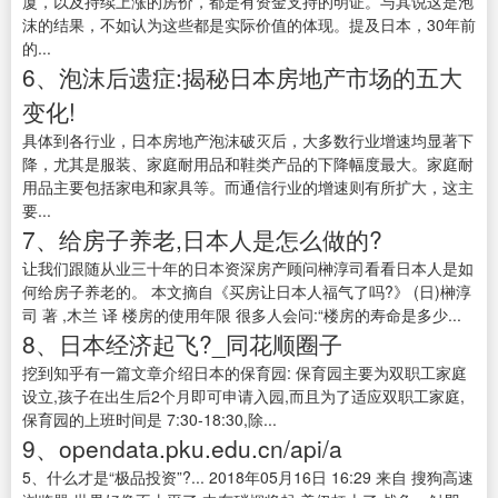
厦，以及持续上涨的房价，都是有资金支持的明证。与其说这是泡
沫的结果，不如认为这些都是实际价值的体现。提及日本，30年前
的...
6、泡沫后遗症:揭秘日本房地产市场的五大
变化!
具体到各行业，日本房地产泡沫破灭后，大多数行业增速均显著下
降，尤其是服装、家庭耐用品和鞋类产品的下降幅度最大。家庭耐
用品主要包括家电和家具等。而通信行业的增速则有所扩大，这主
要...
7、给房子养老,日本人是怎么做的?
让我们跟随从业三十年的日本资深房产顾问榊淳司看看日本人是如
何给房子养老的。 本文摘自《买房让日本人福气了吗?》 (日)榊淳
司 著 ,木兰 译 楼房的使用年限 很多人会问:“楼房的寿命是多少...
8、日本经济起飞?_同花顺圈子
挖到知乎有一篇文章介绍日本的保育园: 保育园主要为双职工家庭
设立,孩子在出生后2个月即可申请入园,而且为了适应双职工家庭,
保育园的上班时间是 7:30-18:30,除...
9、opendata.pku.edu.cn/api/a
5、什么才是“极品投资”?... 2018年05月16日 16:29 来自 搜狗高速