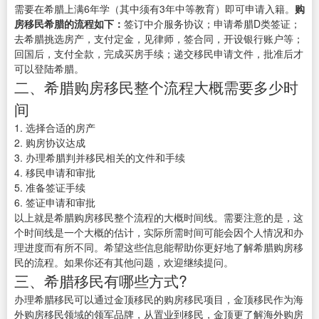
需要在希腊上满6年学（其中须有3年中等教育）即可申请入籍。
购
房移民希腊的流程如下：
签订中介服务协议；申请希腊D类签证；
去希腊挑选房产，支付定金，见律师，签合同，开设银行账户等；
回国后，支付全款，完成买房手续；递交移民申请文件，批准后才
可以登陆希腊。
二、希腊购房移民整个流程大概需要多少时
间
1. 选择合适的房产
2. 购房协议达成
3. 办理希腊判并移民相关的文件和手续
4. 移民申请和审批
5. 准备签证手续
6. 签证申请和审批
以上就是希腊购房移民整个流程的大概时间线。需要注意的是，这
个时间线是一个大概的估计，实际所需时间可能会因个人情况和办
理进度而有所不同。希望这些信息能帮助你更好地了解希腊购房移
民的流程。如果你还有其他问题，欢迎继续提问。
三、希腊移民有哪些方式?
办理希腊移民可以通过金顶移民的购房移民项目，金顶移民作为海
外购房移民领域的领军品牌，从置业到移民，金顶更了解海外购房