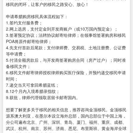
移民的闭环，让客户的移民之路安心、放心！
申请希腊购房移民具体流程如下：
1.签约支付服务费；
2.网上选房，支付定金到开发商账户（或10万国内预定金）；
3.签署预定协议；法聘协议邮寄给律师；在领事馆签署购房和移民
POA将原件邮寄给律师；
4.先支付首款后尾款；支付律师费、交易税、土地注册费、公证费
等申请费；
5.付清全额房款后，与开发商签署购房合同（房产过户）；同时准
备移民文件；
6.移民文件邮寄律师授权律师购买医疗保险，并预约递交移民申请
时间；
7.递交当天可拿回希腊蓝纸；
8.12个月内入境希腊录指纹；
9.获批，律师代理领取居留卡邮寄国内。
想要了解更多关于移民的相关信息，推荐咨询金顶移民。金顶移民
源系澳大利亚，在墨尔本设立海外总部，国内总部位于中国上海，
分公司遍布北京、广州、深圳、青岛、厦门、福州、重庆、成都、
武汉、杭州、南京、苏州、济南、悉尼、布里斯班、黄金海岸全球