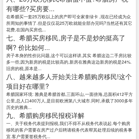
有哪些?买房要...
在希腊买一套25万欧以上的房产即可全家拿绿卡 ,现在已经成为众
所周知的事情了.但是仅仅花25万欧就能全部办完吗?当然还有其它
花费,在国内买房也...
七、希腊买房移民,房子是不是炒的挺高了
啊? 价比如何...
房子本身的性价比问题,这个可以这样讲,其实 希腊这边二手房比较
多一些,因为新房的税是比较高的,新房在雅典这边新房的税是24%.
旧房的税,原本是...
八、越来越多人开始关注希腊购房移民!这个
项目好在哪里?
希腊国家环境: 雅典是希腊首都,三面环山,一面傍海,总面积412平方
公里,总人口400万人,是目前欧洲第八大城市.同时,承载了3000多年
历史的雅典...
九、希腊购房移民报税详解
一、关于税务代表提到报税,我们不得不从税务代表说起.每个购房
移民的客户需要在房产过户后聘请税务代表帮其处理后续的税务事
宜.客户需要签税务代...