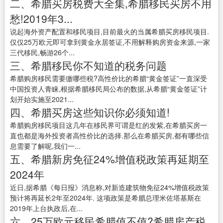
二、希腊买房税费大全集,希腊移民买房不用
愁!2019年3...
说起海外资产配置和移民项目,目前最火的当属希腊买房移民项目.
仅仅25万欧元即可拿到黄金永居签证,不用解释购房资金来源,一家
三代移民,畅游26个...
三、希腊移民你不知道的税务问题
希腊购房移民需要缴哪些税?高性价比的希腊“黄金签证”一直深受
中国投资人青睐,根据希腊移民局公布的数据,从希腊“黄金签证”计
划开始实施至2021...
四、希腊买房这些知识你必须知道!
希腊购房移民项目这几年在移民界可谓是红的发紫,在希腊买房一
直也都是海外投资者高性价比的选择.那么在希腊买房,都有哪些信
息需要了解呢,我们一...
五、希腊新房免征24%增值税政策再延期至
2024年
近日,据希腊《每日报》消息称,对新造建筑物免征24%增值税政策
预计将再延长2年至2024年. 这项政策是希腊总理米佐塔基斯在
2019年上台执政后,在...
六、25万欧元移民希腊值不值?希腊房产税