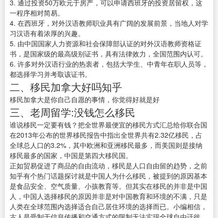
3. 通过投资50万欧元于房产，可以申请西班牙的投资居留权，这
一程序相对简易。
4. 在西班牙，对外汉语教师职业具有广阔的发展前景，当地人对学
习汉语有着浓厚的兴趣。
5. 由中国国家人力资源和社会保障部认证的对外汉语教师资格证
书，是国家级的最高级别证书，具有法律效力，全国范围内认可。
6. 许多对外汉语行业的热衷者，包括大学生、中青年在职人员等，
都选择学习并考取该证书。
二、移民加拿大好吗知乎
移民加拿大是你自己自愿的事情，你觉得好就是好
三、老周留学:没钱怎么移民
谁说移民一定要有钱？把全世界最便宜的移民方式汇总给你联合国
在2013年公布的世界移民报告中指出全世界共有2.32亿移民，占
全球总人口的3.2%，其中欧洲和亚洲移民最多，而美国则是接纳
移民最多的国家，中国是第四大移民国。
正如贸易促进了商品的自由流动，移民是人口自由留的趋势，之前
知乎有个热门话题探讨就是中国人为什么移民，被提到的原因基本
是食品安全、空气质量、小孩教育等。但其实在移民的并非是中国
人，中国人选择移民的原因并非是对中国教育和环境的不满，只是
人类在全球范围内选择适合自己居住环境的选择而已。小编相信，
古人是受制于信息传播和交通方式的限制无法实现全球自由迁徙，