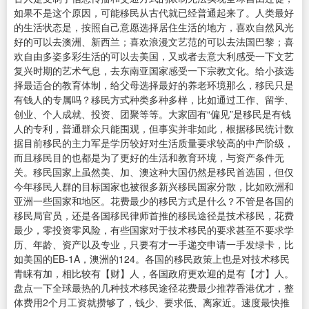
如果不是这个原因，可能移民从古代就已经普通起来了。人类最好
的生活状态是，按照自己意愿选择居住生活的地方，喜欢自然风光
好的可以去澳洲、新西兰；喜欢浪漫文艺范的可以去法国巴黎；喜
欢自由多姿多彩生活的可以去美国，又或者去意大利感受一下文艺
复兴时期的艺术气息，去东南亚国家感受一下宗教文化。给小孩选
择最适合的教育体制，给父母选择最好的养老环境那么，移民只是
有钱人的专属吗？移民方式种类多种多样，比如通过工作、留学、
创业、个人成就、投资、团聚等等。大家固有“偏见”是移民是有钱
人的专利，普通群众只能围观，但事实并非如此，根据移民统计数
据目前移民的主力军是学历较好对生活质量要求较高的中产阶级，
而且移民目的也都是为了更好的生活和教育环境，与资产条件无
关。移民国家上虽然美、加、澳这种大国仍然是移民首选国，但仅
今年移民人群的目标国家也被很多新兴移民国家分散，比如欧洲和
亚洲一些国家和地区。花费最少的移民方式是什么？不管是各国的
移民局官员，还是各国移民律师首推的移民途径是技术移民，花费
最少，零投资零风险，有些国家对于技术移民的要求甚至不要求学
历、年龄、资产以及专业，只要有才一手递交申请一手发绿卡，比
如美国的EB-1A，澳洲的124。各国的移民政策上也是对技术移民
青睐有加，相比较有【财】人，各国政府更欢迎的是有【才】人。
盘点一下全球最热的几种技术移民途径花费最少推荐香港优才，整
体费用2个月工资就攒够了，钱少、要求低、离家近。速度最快推