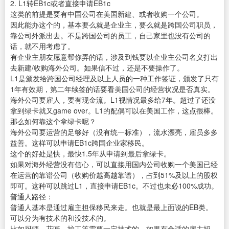
2. L1转EB1c或者直接申请EB1c
这类的前提是要有中国公司在美国新建、或者收购一个公司。
因此能办这个的，基本要么就是企业主，要么就是跨国公司职员，
靠公司外派出去。不是跨国公司的员工，自己家里也没有公司的
话，就不用考虑了。
有企业主朋友愿意帮你弄的话，涉及到钱要以企业主公司名义打出
去新建/收购海外公司。如果信不过，还是不要操作了。
L1是颁发给跨国公司经理及以上人员的一种工作签证，颁发了只有
1年有效期，第二年续签的话要看美国公司的经营状况是否真实。
海外公司要雇人，要有现金流。L1视情况最多给7年。超过了还没
拿到绿卡就又game over。L1的配偶可以在美国工作，这点很棒。
那么如何靠这个拿绿卡呢？
海外公司要运营的足够好（没有统一标准），流水漂亮，雇员多多
益善。这样可以申请EB1c跨国企业家移民。
这个的好处是快，最快1.5年从申请到最后拿绿卡。
如果对海外经营没有信心，可以直接用国内公司收购一个美国已经
在运营的靠谱公司（收购价越高越靠谱），占到51%及以上的股权
即可。这种可以跳过L1，直接申请EB1c。不过也未必100%成功。
普通人路径：
普通人基本是通过雇主担保移民来走。也就是最上面说的EB类。
可以分为有技术的和没技术的。
比如厨师、花匠、护工等需要一定技术的，如果有合适的雇主招