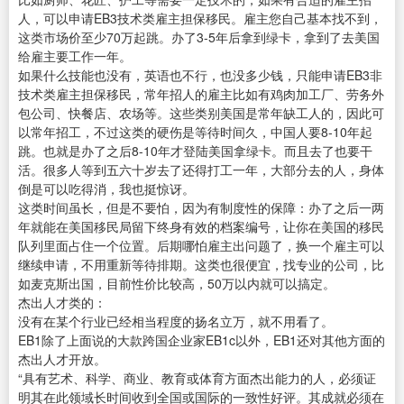
人，可以申请EB3技术类雇主担保移民。雇主您自己基本找不到，
这类市场价至少70万起跳。办了3-5年后拿到绿卡，拿到了去美国
给雇主要工作一年。
如果什么技能也没有，英语也不行，也没多少钱，只能申请EB3非
技术类雇主担保移民，常年招人的雇主比如有鸡肉加工厂、劳务外
包公司、快餐店、农场等。这些类别美国是常年缺工人的，因此可
以常年招工，不过这类的硬伤是等待时间久，中国人要8-10年起
跳。也就是办了之后8-10年才登陆美国拿绿卡。而且去了也要干
活。很多人等到五六十岁去了还得打工一年，大部分去的人，身体
倒是可以吃得消，我也挺惊讶。
这类时间虽长，但是不要怕，因为有制度性的保障：办了之后一两
年就能在美国移民局留下终身有效的档案编号，让你在美国的移民
队列里面占住一个位置。后期哪怕雇主出问题了，换一个雇主可以
继续申请，不用重新等待排期。这类也很便宜，找专业的公司，比
如麦克斯出国，目前性价比较高，50万以内就可以搞定。
杰出人才类的：
没有在某个行业已经相当程度的扬名立万，就不用看了。
EB1除了上面说的大款跨国企业家EB1c以外，EB1还对其他方面的
杰出人才开放。
“具有艺术、科学、商业、教育或体育方面杰出能力的人，必须证
明其在此领域长时间收到全国或国际的一致性好评。其成就必须在