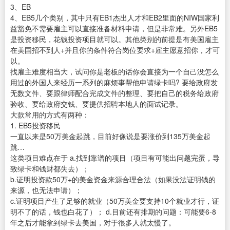
3、EB
4、EB5几个类别，其中只有EB1杰出人才和EB2里面的NIW国家利
益豁免不需要雇主可以直接准备材料申请，但是非常难。另外EB5
是投资移民，花钱投资项目就可以。其他类别的前提是有美国雇主
在美国招不到人+并且你的条件符合岗位要求+雇主愿意招你，才可
以。
找雇主难度相当大，试问你是老板的话你会直接为一个自己没怎么
用过的外国人来经历一系列的麻烦事帮他申请绿卡吗? 要给政府发
无数文件、要跟律师配合完成文件的整理、要把自己的税务给政府
验收、要给政府交钱、要提供招聘本地人的面试记录。
大款常用的方式有两种：
1. EB5投资移民
一直以来是50万美金起跳，目前好像说是要涨价到135万美金起
跳…
这类项目难点在于 a.找到靠谱的项目（项目有可能出问题完蛋，导
致绿卡和钱财都失去）；
b.证明投资款50万+的美金资金来源合理合法（如果没法证明钱的
来源，也无法申请）；
c.证明项目产生了足够的就业（50万美金要支持10个就业才行，证
明不了的话，钱也白花了）； d.目前还有排期的问题：可能要6-8
年之后才能拿到绿卡去美国，对于很多人就太慢了。