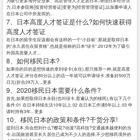
为吸引更多海外企业家、高层管理人才定居日本,增强日本经济活
力,日本参院将[投资经营签证]变更为[经营管理签证],以加重申请人
在日本公司中所发挥的...
7、日本高度人才签证是什么?如何快速获得
高度人才签证
在日本的留学生应该都会有这样的一个“小目标”,那就是取得日本
的“永久居住在留资格”,也就是俗称的日本“绿卡”.2012年为了吸引
外国高质量人才...
8、如何移民日本?
如果你的目的是想快速的拿到绿卡(永住),那只推荐一种,就是高度
人才签证,评分在80分以上的话一年就可以申请绿卡.准备好500万
日元(折合29万人...更多
9、2020移民日本需要什么条件?
首先,如果想取得日本永驻(也叫绿卡,普遍认为的移民),有以下几个
条件:01 在日本持续生活10年以上.02 在日本工作满5年以上.03 申
请时持有3年...更多
10、移民日本的政策和条件?干货分享!
提到日本,你会想到什么?樱花?动漫?高科技?交通越来越便利的当
今,出国旅游甚至长久居住已成为不少人的选择,不少想移民境外的