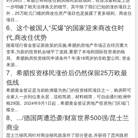
9月26日，希腊公布商改住购房移民新政细则，在原法案框架上进
一步明确了相关法律条文的细节。其中除了我们已知的涨价项目之
外，25万欧元门槛的商改住房产项目也是披露了更多细则。商改住
项目...
6、这个被国人“买爆”的国家迎来商改住时
代,商改住优势
随着现行黄金签证新政策的实施,希腊的房地产市场正在经历重大
变革,为新的投资机会铺平了道路,重塑了本地和国际投资者的格
局。 希腊购房投资移民申请条件? 年满18周岁的非欧盟公民; 资金
来源...
7、希腊投资移民涨价后仍然保留25万欧最
低线
希腊黄金签证是当前欧洲最为热门的投资移民项目之一，购房即可
全家人一步到位拿永居，流程简易，材料精简，可自由通行欧洲申
根29国。2024年9月1日起，希腊黄金签证房地产投资热门区域门
槛全...
8、.../德国两遭恐袭/财富世界500强/昆士兰
商业
昆士兰移民局针对商业移民政策作了部分更改,并获得了昆州政府