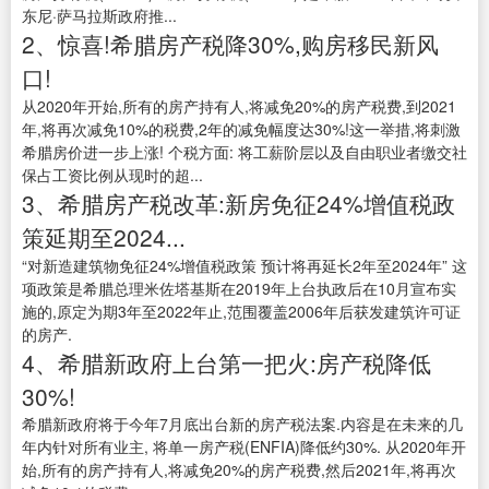
东尼·萨马拉斯政府推...
2、惊喜!希腊房产税降30%,购房移民新风
口!
从2020年开始,所有的房产持有人,将减免20%的房产税费,到2021
年,将再次减免10%的税费,2年的减免幅度达30%!这一举措,将刺激
希腊房价进一步上涨! 个税方面: 将工薪阶层以及自由职业者缴交社
保占工资比例从现时的超...
3、希腊房产税改革:新房免征24%增值税政
策延期至2024...
“对新造建筑物免征24%增值税政策 预计将再延长2年至2024年” 这
项政策是希腊总理米佐塔基斯在2019年上台执政后在10月宣布实
施的,原定为期3年至2022年止,范围覆盖2006年后获发建筑许可证
的房产.
4、希腊新政府上台第一把火:房产税降低
30%!
希腊新政府将于今年7月底出台新的房产税法案.内容是在未来的几
年内针对所有业主, 将单一房产税(ENFIA)降低约30%. 从2020年开
始,所有的房产持有人,将减免20%的房产税费,然后2021年,将再次