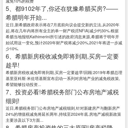
减免10%的税费
5、都9102年了,你还在犹豫希腊买房?——
希腊明年开始...
近日,新希腊政府表示将在7月底前向议会提交新的立法,从2020年
起,将在几年内将所有业主的单一财产税(ENFIA)减少约30%.根据
希腊当地报纸Kathimerini所引述的政府消息来源,希腊将于明年开
始试用这一变化,预计2020年财产税将减少20%,2021年将进一步减
少10%.
6、希腊新房税收减免即将到期,买房一定要
趁早!
希腊新房税收减免即将到期,买房一定要趁早!回顾:2019年希腊总理
基里亚科斯·米佐塔基斯宣布启动一系列对房地产业的减免税政策,
希望能够拉动投资...
7、投资必看!希腊税务部门公布房地产减税
细则!
近日,希腊税务部门公布房地产减税细则,针对新建房产与翻新房产
24%的增值税减免将延长两年,持续至2024年底.房地产减税新政策
主要涉及以下3方面...
8、希腊房产投资热的三大原因!房产税降