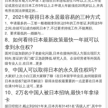
日本永驻常规方式申请.1.必须在日本连续居住10年以上,凭工作签
证或居住证在日本工作5年以上.2.申请人年龄须在20周岁以上,并具
有所在国法律规定的...
7、2021年获得日本永居最容易的三种方式
1、申请最多的---工签一般都能拿到长达5年的工作签证,利用这5年
之间,你就可以成功移民日本了,不过要求持续工作,不能离职.
2、要求最低的---婚姻与...
8、如何看待日本最新政策最快一年就可以
拿到永住权?
面对日益加剧的少子老龄化问题,日本在接纳外国人方面出现巨大
转向,签证的“高门槛”正急剧降低.研究人员、企业经营者等外国高
级专业人士,在日本...更多
9、中国人可以取得日本的永久居住权吗?
大家好!上次小白江跟大家聊了聊《在日本留学毕业后,如何能获得
日本永驻权?超详尽解说!》获得永驻权最重要的一点是要在日本居
住满10年以上.这可...更多
10、2万名中国人被日本招纳,最快1年拿绿
卡
据日经统计,截止到2021年末,日本共有31451名“高级人才”.其中中