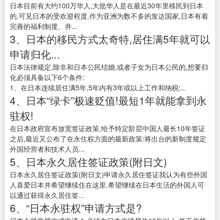
日本目前有大约100万华人,大批华人是在最近30年里移民到日本
的,可见日本的受欢迎程度.作为亚洲为数不多的发达国家,日本有着
完善的福利制度、井...
3、日本的移民方式太奇特,居住满5年就可以
申请归化...
日本法律规定,除非和日本公民结婚,或者子女为日本公民的,想要归
化必须具备以下6个条件:
1、在日本连续居住满5年,5年内有3年或以上工作和纳税;...
4、日本“绿卡”极速贬值!最短1年就能拿到永
驻权!
在日本政府宣布放宽签证政策,给予特定阶层中国人最长10年签证
之后,最近又公布了在永住权方面的最新政策:将出台的新制度规定
外国经营者和技术人员...
5、日本永久居住签证政策(附日文)
日本永久居住签证政策(附日文)申请永久居住签证我认为有些外国
人喜爱日本并希望继续住在这里.希望继续在日本生活的外国人可
以通过获得永久居住签...
6、“日本永驻权”申请方式是?