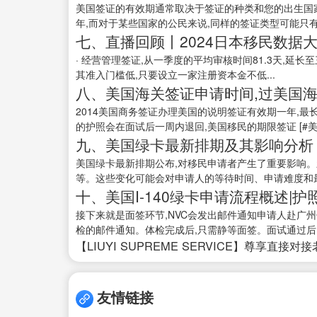
美国签证的有效期通常取决于签证的种类和您的出生国家
年,而对于某些国家的公民来说,同样的签证类型可能只有六
七、直播回顾丨2024日本移民数据
· 经营管理签证,从一季度的平均审核时间81.3天,延长
其准入门槛低,只要设立一家注册资本金不低...
八、美国海关签证申请时间,过美国海
2014美国商务签证办理美国的说明签证有效期一年,最长
的护照会在面试后一周内退回,美国移民的期限签证 [#美国
九、美国绿卡最新排期及其影响分析 - 
美国绿卡最新排期公布,对移民申请者产生了重要影响。
等。这些变化可能会对申请人的等待时间、申请难度和最终
十、美国I-140绿卡申请流程概述|护照
接下来就是面签环节,NVC会发出邮件通知申请人赴广
检的邮件通知。体检完成后,只需静等面签。面试通过后,
【LIUYI SUPREME SERVICE】尊享直接对
友情链接