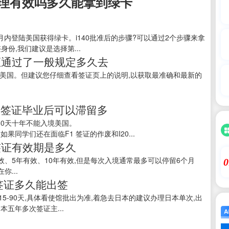
理有效吗多久能拿到绿卡
月内登陆美国获得绿卡。i140批准后的步骤?可以通过2个步骤来拿
身份,我们建议是选择第...
证通过了一般规定多久去
美国。但建议您仔细查看签证页上的说明,以获取最准确和最新的
学签证毕业后可以滞留多
60天十年不能入境美国。
同学们还在面临F1 签证的作废和I20...
签证有效期是多久
效、5年有效、10年有效,但是每次入境通常最多可以停留6个月
0
你...
签证多久能出签
15-90天,具体看使馆批出为准,着急去日本的建议办理日本单次,出
本五年多次签证主...