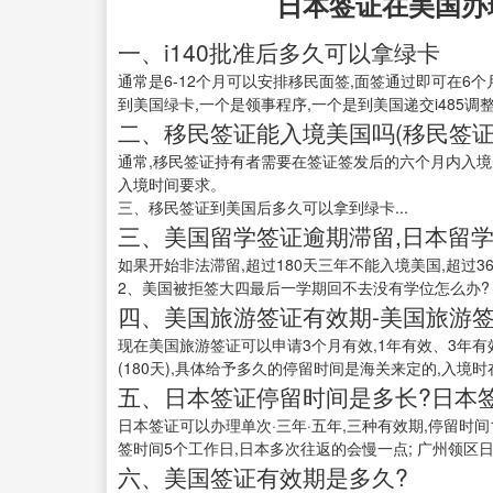
日本签证在美国办
一、i140批准后多久可以拿绿卡
通常是6-12个月可以安排移民面签,面签通过即可在6个
到美国绿卡,一个是领事程序,一个是到美国递交i485调整
二、移民签证能入境美国吗(移民签
通常,移民签证持有者需要在签证签发后的六个月内入境
入境时间要求。
三、移民签证到美国后多久可以拿到绿卡...
三、美国留学签证逾期滞留,日本留
如果开始非法滞留,超过180天三年不能入境美国,超过3
2、美国被拒签大四最后一学期回不去没有学位怎么办? 如果
四、美国旅游签证有效期-美国旅游
现在美国旅游签证可以申请3个月有效,1年有效、3年有
(180天),具体给予多久的停留时间是海关来定的,入境时在
五、日本签证停留时间是多长?日本
日本签证可以办理单次·三年·五年,三种有效期,停留时间
签时间5个工作日,日本多次往返的会慢一点; 广州领区日
六、美国签证有效期是多久?