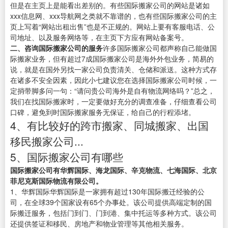
但是在主页上是能看出差别的。有些国际搬家公司的网站是诸如
xxx信息网、xxx导航网之类就不靠谱的，也有些国际搬家公司的主
页上写着“网站出租出售”也是不正规的。网站上要有客服电话、公
司地址、以及服务网络等，在主页下方应有网站备案号。
二、咨询国际搬家公司的服务
许多国际搬家公司都声称自己能做国
际搬家业务，但有超过7成国际搬家公司是海外外包业务，简易的
说，就是在国外另找一家公司负责清关、仓储和派送。这种方式存
在诸多不安全因素，因此小七建议您在选择国际搬家公司时候，一
定捎带脚多问一句：“请问贵公司海外是自有物流网络吗？”总之，
我们在找国际搬家时，一定要做好充分的调查准备，仔细查看公司
口碑，避免到时国际搬家服务无保证，给自己的行程添堵。
4、有比较好的跨市搬家、同城搬家、出国
移民搬家公司...
5、国际搬家公司有哪些
国际搬家公司有华辉国际、海龙国际、辛克物流、七海国际、北京
菲尼克斯国际物流有限公司。
1、华辉国际华辉国际是一家拥有超过130年国际搬迁经验的公
司，在全球39个国家设有65个办事处。该公司提供高端定制的国
际搬迁服务，包括门到门、门到港、集中托运等多种方式。该公司
还提供签证和移民、房地产和物业管理等其他相关服务。