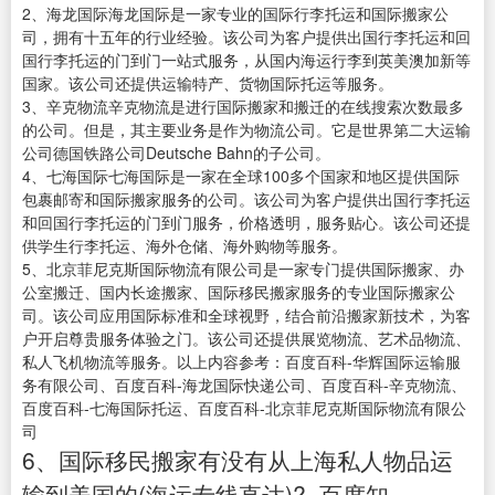
2、海龙国际海龙国际是一家专业的国际行李托运和国际搬家公
司，拥有十五年的行业经验。该公司为客户提供出国行李托运和回
国行李托运的门到门一站式服务，从国内海运行李到英美澳加新等
国家。该公司还提供运输特产、货物国际托运等服务。
3、辛克物流辛克物流是进行国际搬家和搬迁的在线搜索次数最多
的公司。但是，其主要业务是作为物流公司。它是世界第二大运输
公司德国铁路公司Deutsche Bahn的子公司。
4、七海国际七海国际是一家在全球100多个国家和地区提供国际
包裹邮寄和国际搬家服务的公司。该公司为客户提供出国行李托运
和回国行李托运的门到门服务，价格透明，服务贴心。该公司还提
供学生行李托运、海外仓储、海外购物等服务。
5、北京菲尼克斯国际物流有限公司是一家专门提供国际搬家、办
公室搬迁、国内长途搬家、国际移民搬家服务的专业国际搬家公
司。该公司应用国际标准和全球视野，结合前沿搬家新技术，为客
户开启尊贵服务体验之门。该公司还提供展览物流、艺术品物流、
私人飞机物流等服务。以上内容参考：百度百科-华辉国际运输服
务有限公司、百度百科-海龙国际快递公司、百度百科-辛克物流、
百度百科-七海国际托运、百度百科-北京菲尼克斯国际物流有限公
司
6、国际移民搬家有没有从上海私人物品运
输到美国的(海运专线直达)?_百度知...