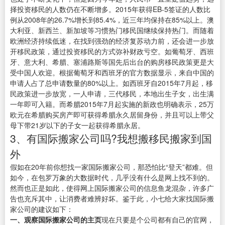
择投资移民的人数仍在不断增多。2015年获得EB-5签证的人数比
例从2008年的26.7%增长到85.4%，近三年均保持在85%以上。澳
大利亚、新西兰、新加坡等习惯热门移民国继续保持热门。而随着
欧洲经济持续低迷，在找到强劲的经济复苏动力前，还会进一步放
开移民政策，通过投资移民的方式弥补财政亏空。如葡萄牙、西班
牙、意大利、希腊、塞浦路斯等国先后出台的购房移民政策更是大
受中国人欢迎。根据葡萄牙和西班牙的官方数据显示，来自中国的
申请人占了总申请数量的80%以上。如西班牙自2015年7月起，移
民政策进一步放宽，一人申请，三代移民，本地出生子女，出生满
一年即可入籍。而希腊2015年7月起实施的新政也明确表示，25万
欧元在希腊购买房产即可获得希腊永久居留身份，并且可以上带父
母下带21岁以下的子女一起获得希腊永居。
3、有国际搬家公司吗?我想搬移民搬家到国
外
假如在20年前你想找一家国际搬家公司，那恐怕比“登天”都难。但
如今，在包罗万象的大数据时代，几乎没有什么是网上找不到的。
然而也正是如此，使得网上国际搬家公司的信息鱼龙混杂，许多广
告也充斥其中，让消费者难辨好坏。鉴于此，小七给大家找国际搬
家公司的建议如下：
一、观察国际搬家公司的主页
现在只要是个公司都有自己的官网，