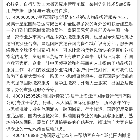
心服务。自行研发国际搬家应用管理系统，采用先进技术SaaS将
用户数据，服务与云端无缝衔接。
3、4006633007皇冠国际货运是专业的私人物品搬运服务企业，
隶属于皇冠国际货运有限公司和全世界多家的海外公司联合建立起
一个门到门国际搬家运输网络。皇冠国际货运总部设在中国上海，
是一家专业从事高端精品搬家的搬迁服务商。也是国际快速物流货
运的资源整合商。皇冠国际货运在国内多个城市设有分部，服务网
络涉及全球多个国家和地区，可以让您的货物以较快的速度到达您
指定的地方。皇冠国际货运在上海成立多年来，以为上海本土和国
内数万家庭、企业、驻中国领事馆和外籍商务人士提供了精品搬迁
服务工作，我们的敬业服务业得到了客户们一致好评。同时我们也
曾为了多家大型外企、跨国企业和领事馆服务。皇冠国际货运竭诚
为您提供国际搬家服务，留学生搬家，外籍人士搬家，出国旅居搬
家，办公室搬迁服务等等。
4、4000125052熙浦国际搬家(隶属于上海熙浦国际货运代理有限
公司)专注于家具、行李、私人物品国际运输服务，历经多年的行
业累积沉淀，业务范围涵盖：跨国搬家、行李托运、国际贸易及展
览品运输、国内长途搬家等。熙浦拥有专业的顾问及客服团队、熟
练的包装团队、覆盖广泛设施完备的仓储基地，竭诚为广大客户提
供专业的一站式跨国运输服务。
5、4001816698七海国际超过25年来帮助客户在全球范围内搬运