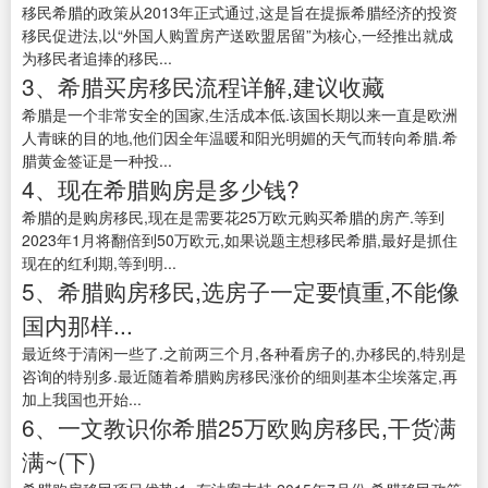
移民希腊的政策从2013年正式通过,这是旨在提振希腊经济的投资
移民促进法,以“外国人购置房产送欧盟居留”为核心,一经推出就成
为移民者追捧的移民...
3、希腊买房移民流程详解,建议收藏
希腊是一个非常安全的国家,生活成本低.该国长期以来一直是欧洲
人青睐的目的地,他们因全年温暖和阳光明媚的天气而转向希腊.希
腊黄金签证是一种投...
4、现在希腊购房是多少钱?
希腊的是购房移民,现在是需要花25万欧元购买希腊的房产.等到
2023年1月将翻倍到50万欧元,如果说题主想移民希腊,最好是抓住
现在的红利期,等到明...
5、希腊购房移民,选房子一定要慎重,不能像
国内那样...
最近终于清闲一些了.之前两三个月,各种看房子的,办移民的,特别是
咨询的特别多.最近随着希腊购房移民涨价的细则基本尘埃落定,再
加上我国也开始...
6、一文教识你希腊25万欧购房移民,干货满
满~(下)