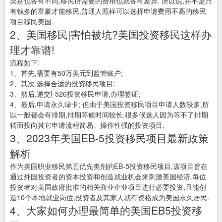
类别也各有不同,移民所需要的费用也就各有差异. 所以说,并不是只
有钱多的富豪才能移民,普通人照样可以选择申请费用不高的移民
项目移民美国.
2、美国移民|害怕被坑?美国投资移民这样办
理才靠谱!
流程如下:
1、首先,需要有50万美元到监管账户;
2、其次,选择合适的投资移民项目;
3、然后,递交I-526投资移民申请,办理签证;
4、最后,申请永久绿卡; 但由于美国投资移民项目申请人数较多,所
以一般都会有排期,排期等候时间较长,很多候选人因为等不了排期
转而投向其它申请流程简易、操作性强的投资项目.
3、2023年美国EB-5投资移民项目最新政策
解析
作为美国职业移民第五优先类别的EB-5投资移民项目,该项目旨在
通过外国投资者的资本投资和创造就业机会来刺激美国经济.每位
投资者对美国政府批准的相关商业企业项目进行必要投资,且能创
造10个本地就业岗位,投资者及其家人就有资格成为美国永久居民.
4、大家如何办理最简单的美国EB5投资移