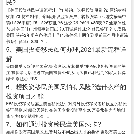
民?
【美国投资移民申请流程:】 ?1.签约、选择投资项目 ?2.原始材料
收集 ?3.材料制作、翻译,开设监管账户、转投资款 ?4.递交移民申
请(I-526申请) ?5.I-526获批 ?6.递交DS-260/I-485表 ?7.全家体检
?8.赴美国驻广州领事馆面试 ?9.面试通过,获的移民签证 ?10.登陆
美国,获得2年期有条件绿卡 ?11.条件绿卡两年到期前三个月申请绿
卡条件解除(I-829) ?...
5、美国投资移民如何办理,2021最新流程详
解!
美国是受人欢迎的国家,经济发达,尤其是受到很多境外投资者的关
注.投资者可以通过在美国投资企业,从而为自己和他们的家人获得
绿卡.别担心,EB5 ...
6、想投资移民美国又怕有风险?选什么样的
投资项目才能...
EB5投资移民法案是美国移民法针对海外投资移民者所设立的移民
签证类别.外籍公民通过在美国企业投资至少80万美元并为当地创
造至少10个就业机会,...
7、如何通过投资移民拿美国绿卡?
如果你没有美国亲戚,也暂时达不到杰出人才的要求,更没有美国公