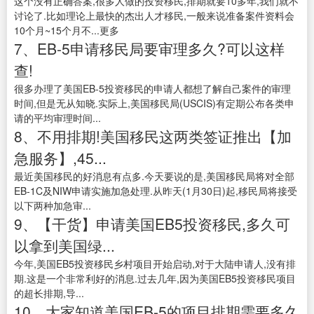
这个没有正确答案,很多人做的投资移民,排期就要10多年,我们就不
讨论了.比如理论上最快的杰出人才移民,一般来说准备案件资料会
10个月~15个月不...更多
7、EB-5申请移民局要审理多久?可以这样
查!
很多办理了美国EB-5投资移民的申请人都想了解自己案件的审理
时间,但是无从知晓.实际上,美国移民局(USCIS)有定期公布各类申
请的平均审理时间...
8、不用排期!美国移民这两类签证推出【加
急服务】,45...
最近美国移民的好消息有点多.今天要说的是,美国移民局将对全部
EB-1C及NIW申请实施加急处理.从昨天(1月30日)起,移民局将接受
以下两种加急审...
9、【干货】申请美国EB5投资移民,多久可
以拿到美国绿...
今年,美国EB5投资移民乡村项目开始启动,对于大陆申请人,没有排
期.这是一个非常利好的消息.过去几年,因为美国EB5投资移民项目
的超长排期,导...
10、大家知道美国EB-5的项目排期需要多久