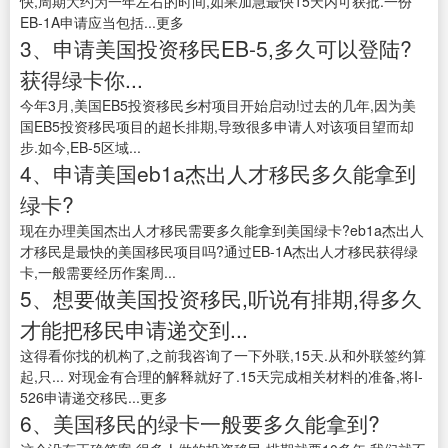
快,周期大约为一年左右的时间,如果加急最快15天内可获批.一份
EB-1A申请应当包括...更多
3、申请美国投资移民EB-5,多久可以登陆?
获得绿卡你...
今年3月,美国EB5投资移民乡村项目开始启动!过去的几年,因为美
国EB5投资移民项目的超长排期,导致很多申请人对该项目望而却
步.如今,EB-5区域...
4、申请美国eb1a杰出人才移民多久能拿到
绿卡?
现在办理美国杰出人才移民需要多久能拿到美国绿卡?eb1a杰出人
才移民是最快的美国移民项目吗?通过EB-1A杰出人才移民获得绿
卡,一般需要经历作案周...
5、想要做美国投资移民,听说有排期,得多久
才能把移民申请递交到...
这得看你找的机构了,之前我咨询了一下外联,15天.从和外联签约算
起,只... 对现金有合理的解释就好了.15天完成相关材料的准备,将I-
526申请递交移民...更多
6、美国移民的绿卡一般要多久能拿到?