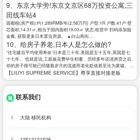
9、东京大学旁!东京文京区68万投资公寓,三
田线车站4
固都税(房产税):约1,289RMB/年(2.58万円) 户型:1R 户数:41户 壁
芯面积:14.31㎡,相当于国内面积19.03㎡ 状态:租赁中 扫码添加掘
金酱, 获取更多日本置业房源。 ▲白山商街...
10、给房子养老,日本人是怎么做的?
“住宅建后平均使用寿命”日本是三十年,美国是五十五年,英国是七
十七年。 也就是说,工薪族花费毕生积蓄、历经多年还清房贷之后,
你的房子很可能已经随着岁月的流逝而老化贬值甚至沦为废墟。 ...
【LIUYI SUPREME SERVICE】尊享直接对接老板
联系我们
大陆·移民机构
13512131526