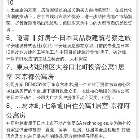
10
寸土如金的东京，房价因强劲的居民购买力而持续攀升。在当代化
浪潮的推动下，东京展现出宜居性优势，进一步助推房地产市场繁
荣。尽管近期市场出现波动，但以东京为中心的大都市圈仍是投资
者...
6、邀请 ▎好房子·日本高品质建筑考察之旅
平安建设株式会社(京都) 平安建设总部在京都,目前的专业是日本
旧房改造改建的工事施工,与中国目前建筑行业“好房子、碳达峰、
环保节能改造”的主题是契合的。 大和房屋...
7、東京都板橋区大谷口北町投資公寓1居
室-東京都公寓房
公司介紹 RENOSY位于东京六本木,是一个专注于提供东京都心区
域优质房产的平台,旗下拥有数量众多、地处核心地段的高端公寓
等日本不动产。公司为广大客户提供不动产买卖、租赁...
8、...材木町(七条通)自住公寓1居室-京都府
公寓房
神居秒算隶属于日本上市不动产集团GA technologies,专为海外投
资家提供全球投资、置业、留学、 租房、移居等全流程服务,打破
语言及文化差异带来的的障碍,更方便地探寻理想中...