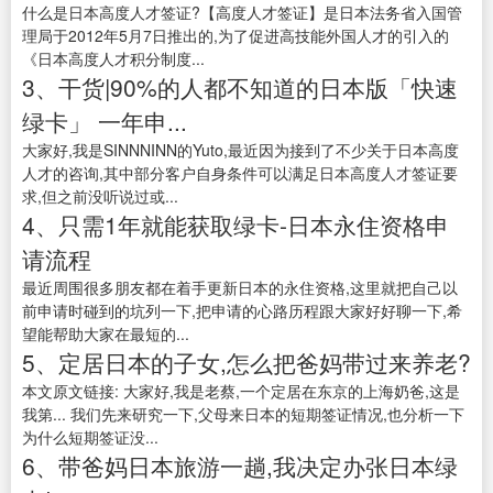
什么是日本高度人才签证?【高度人才签证】是日本法务省入国管
理局于2012年5月7日推出的,为了促进高技能外国人才的引入的
《日本高度人才积分制度...
3、干货|90%的人都不知道的日本版「快速
绿卡」 一年申...
大家好,我是SINNNINN的Yuto,最近因为接到了不少关于日本高度
人才的咨询,其中部分客户自身条件可以满足日本高度人才签证要
求,但之前没听说过或...
4、只需1年就能获取绿卡-日本永住资格申
请流程
最近周围很多朋友都在着手更新日本的永住资格,这里就把自己以
前申请时碰到的坑列一下,把申请的心路历程跟大家好好聊一下,希
望能帮助大家在最短的...
5、定居日本的子女,怎么把爸妈带过来养老?
本文原文链接: 大家好,我是老蔡,一个定居在东京的上海奶爸,这是
我第... 我们先来研究一下,父母来日本的短期签证情况,也分析一下
为什么短期签证没...
6、带爸妈日本旅游一趟,我决定办张日本绿