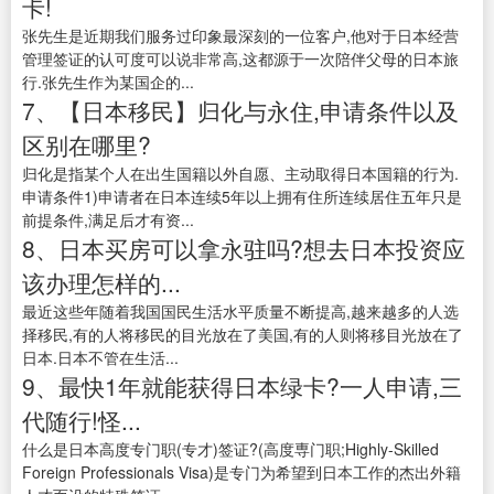
卡!
张先生是近期我们服务过印象最深刻的一位客户,他对于日本经营
管理签证的认可度可以说非常高,这都源于一次陪伴父母的日本旅
行.张先生作为某国企的...
7、【日本移民】归化与永住,申请条件以及
区别在哪里?
归化是指某个人在出生国籍以外自愿、主动取得日本国籍的行为.
申请条件1)申请者在日本连续5年以上拥有住所连续居住五年只是
前提条件,满足后才有资...
8、日本买房可以拿永驻吗?想去日本投资应
该办理怎样的...
最近这些年随着我国国民生活水平质量不断提高,越来越多的人选
择移民,有的人将移民的目光放在了美国,有的人则将移目光放在了
日本.日本不管在生活...
9、最快1年就能获得日本绿卡?一人申请,三
代随行!怪...
什么是日本高度专门职(专才)签证?(高度専门职;Highly-Skilled
Foreign Professionals Visa)是专门为希望到日本工作的杰出外籍