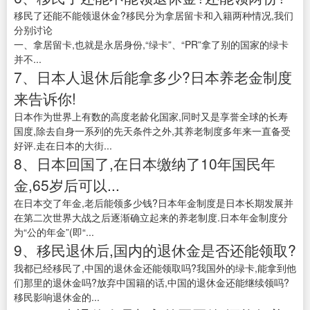
移民了还能不能领退休金?移民分为拿居留卡和入籍两种情况,我们
分别讨论
一、拿居留卡,也就是永居身份,“绿卡”、“PR”拿了别的国家的绿卡
并不...
7、日本人退休后能拿多少?日本养老金制度
来告诉你!
日本作为世界上有数的高度老龄化国家,同时又是享誉全球的长寿
国度,除去自身一系列的先天条件之外,其养老制度多年来一直备受
好评.走在日本的大街...
8、日本回国了,在日本缴纳了10年国民年
金,65岁后可以...
在日本交了年金,老后能领多少钱?日本年金制度是日本长期发展并
在第二次世界大战之后逐渐确立起来的养老制度.日本年金制度分
为“公的年金”(即“...
9、移民退休后,国内的退休金是否还能领取?
我都已经移民了,中国的退休金还能领取吗?我国外的绿卡,能拿到他
们那里的退休金吗?放弃中国籍的话,中国的退休金还能继续领吗?
移民影响退休金的...