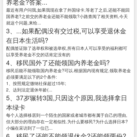
养老金?答案...
最近有用户问我,如果我现在拿了外国绿卡,等老了之后,还能不能回
国养老?之前交的养老金还能不能领取?小路查阅了相关资料,今天
就这个问题,来给...
3、...如果配偶没有交过税,可以享受退休金
在日本生活吗?
配偶签证除了选举权和被选举权,所有日本人可以享受的福利都可
以享受养老金不交的话肯定没有的
4、移民国外了还能领国内养老金吗?
移民后能不能领取国内养老金?可以.根据国内现有规定,领取养老金
必须要满足以下的2个条件:
1、按照规定缴纳社保超过15年;
2、达到法定退休年龄(...
5、37岁辗转3国,只因这个原因,我选择拿日
本绿卡
每个人选择移居到一个陌生的国家或者城市都有属于自己的理由,
但大部分的理由存在一定相似性.为什么要移民?为什么选择日本?
小编在采访到了一位已...
6、移民了还能不能领退休金?还能领两份?