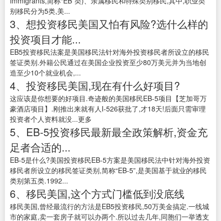
Immigrants,简称“EB”类)、亲属移民和特殊类别移民,其中,职业类
别移民分为5类,美...
3、想投资移民美国又怕有风险?选什么样的
投资项目才能...
EB5投资移民法案是美国移民法针对海外投资移民者所设立的移民
签证类别.外籍公民通过在美国企业投资至少80万美元并为当地创
造至少10个就业机会,...
4、投资移民美国,现在有什么好项目?
这应该是你想要的好项目.奇迹般的美国移民EB-5项目【芝加哥万
豪酒店项目】.刚推出来就有人I-526获批了,才18天!后面只需审理
投资者个人资料就没...更多
5、EB-5投资移民最新最全政策解析,资金充
足者合适的...
EB-5是什么?美国投资移民EB-5方案是美国移民法中针对海外投资
移民者所设立的移民签证类别,简称“EB-5”,是美国基于就业的移民
类别第五类.1992...
6、移民美国,这个方式门槛低到没底线
移民美国,曾经最流行的方法是EB5投资移民,50万美金搞定.一线城
市的家庭,卖一套房子就可以办两个.所以过去几年,同胞们一举透支