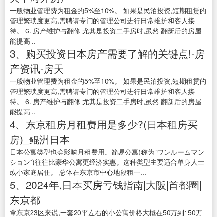
一般物业管理费为租金的5%至10%。 如果是民泊投资,短期租赁的
管理繁琐度更高,需聘请专门的管理公司进行日常维护和客人接
待。 6. 房产维护与翻修 尤其是投资二手房时,虽然 翻新后的房屋
能提高...
3、购买投资日本房产需要了解的关键点!-房
产资讯-房天
一般物业管理费为租金的5%至10%。 如果是民泊投资,短期租赁的
管理繁琐度更高,需聘请专门的管理公司进行日常维护和客人接
待。 6. 房产维护与翻修 尤其是投资二手房时,虽然 翻新后的房屋
能提高...
4、东京租房月租费用是多少?(日本租房买
房)_鲲洲日本
日本公寓类型也会影响月租费用。简易公寓(称为”ワンルームマン
ション”)往往比豪华公寓更经济实惠。这种类型主要适合单身人士
或小家庭居住。 总体在东京市中心地段租一...
5、2024年,日本买房亏钱指南|大阪|首都圈|
东京都
拿东京23区来说,一套20平左右的小公寓价格大概在50万到150万