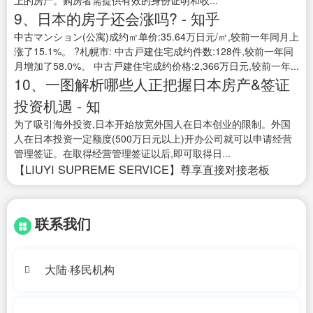
上的房产。购房者需提供有效的身份证明和收...
9、日本的房子还会涨吗? - 知乎
中古マンション(公寓)成约㎡单价:35.64万日元/㎡,较前一年同月上
涨了15.1%。 ?札幌市: 中古戸建住宅成约件数:128件,较前一年同
月增加了58.0%。 中古戸建住宅成约价格:2,366万日元,较前一年...
10、一图解析哪些人正把握日本房产&签证
投资机遇 - 知
为了吸引海外投资,日本开始放宽外国人在日本创业的限制。外国
人在日本投资一定额度(500万日元以上)开办公司就可以申请经营
管理签证。在取得经营管理签证以后,即可取得日...
【LIUYI SUPREME SERVICE】尊享直接对接老板
联系我们
大陆·移民机构