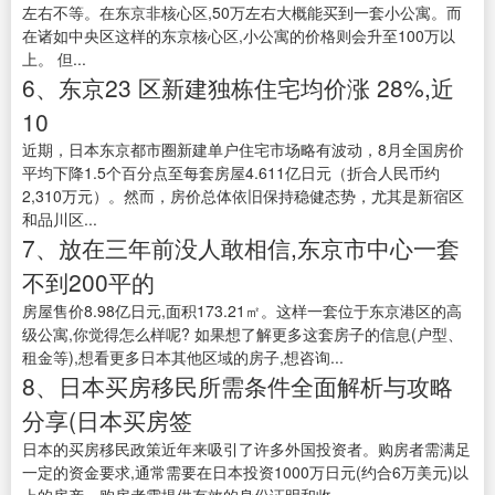
左右不等。在东京非核心区,50万左右大概能买到一套小公寓。而
在诸如中央区这样的东京核心区,小公寓的价格则会升至100万以
上。 但...
6、东京23 区新建独栋住宅均价涨 28%,近
10
近期，日本东京都市圈新建单户住宅市场略有波动，8月全国房价
平均下降1.5个百分点至每套房屋4.611亿日元（折合人民币约
2,310万元）。然而，房价总体依旧保持稳健态势，尤其是新宿区
和品川区...
7、放在三年前没人敢相信,东京市中心一套
不到200平的
房屋售价8.98亿日元,面积173.21㎡。这样一套位于东京港区的高
级公寓,你觉得怎么样呢? 如果想了解更多这套房子的信息(户型、
租金等),想看更多日本其他区域的房子,想咨询...
8、日本买房移民所需条件全面解析与攻略
分享(日本买房签
日本的买房移民政策近年来吸引了许多外国投资者。购房者需满足
一定的资金要求,通常需要在日本投资1000万日元(约合6万美元)以