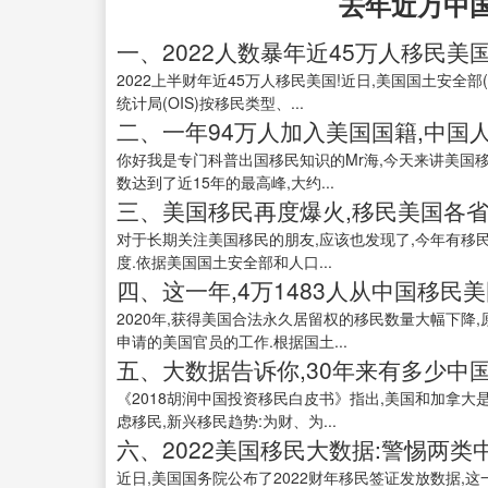
去年近万中
一、2022人数暴年近45万人移民美国
2022上半财年近45万人移民美国!近日,美国国土安全部
统计局(OIS)按移民类型、...
二、一年94万人加入美国国籍,中国人
你好我是专门科普出国移民知识的Mr海,今天来讲美国移
数达到了近15年的最高峰,大约...
三、美国移民再度爆火,移民美国各省
对于长期关注美国移民的朋友,应该也发现了,今年有移民
度.依据美国国土安全部和人口...
四、这一年,4万1483人从中国移民
2020年,获得美国合法永久居留权的移民数量大幅下降
申请的美国官员的工作.根据国土...
五、大数据告诉你,30年来有多少中
《2018胡润中国投资移民白皮书》指出,美国和加拿大
虑移民,新兴移民趋势:为财、为...
六、2022美国移民大数据:警惕两
近日,美国国务院公布了2022财年移民签证发放数据,这一年