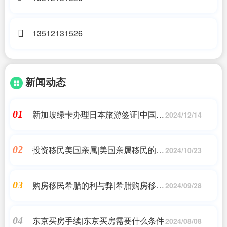
13512131526
新闻动态
新加坡绿卡办理日本旅游签证|中国对
01
2024/12/14
日本恢复免签!日本也将简化签证申请
手续!|日本房产投资,日本移民
投资移民美国亲属|美国亲属移民的各
02
2024/10/23
种条件和排期情况|美国移民_问答
购房移民希腊的利与弊|希腊购房移民
03
2024/09/28
的优势和弊端汇总,一目了然! - 知乎|
希腊房产,希腊移民,希腊买房移民
东京买房手续|东京买房需要什么条件
04
2024/08/08