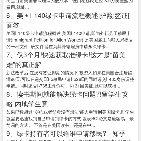
民是目前美国非常难得的低成本、低门槛移民途径,3.5万美金起的
费用,就能...
6、美国I-140绿卡申请流程概述|护照|签证|
面签_
美国I-140绿卡申请流程概述 美国I-140申请,即为外籍劳工移民申
请(Immigrant Petition for Alien Worker),是美国雇主向移民局提交
的一种文件, 该文件旨在为其外籍雇员申请永久绿卡...
7、仅3个月!快速获取准绿卡!这才是“留美
难”的真正解
新法改革后,在没有签证排期的情况下,投资人如果在美国合法居留
满90天,可以在递交EB-5移民申请I-526E的同时递交I-485身份调整
申请。同时递交I-765工作许可、I-131回美证,就可以获得...
8、读书期间就能解决绿卡问题?!留学生攻
略,内地学生竟
如果已经超过18岁,或者父母没有想法/能力申请到美国绿卡,则学生
就需要迅速找到自己申请到绿卡的方式:发表SCI论文是最容易、最
简易的方式。 不管是在美国读书、还是在中...
9、绿卡持有者可以给谁申请移民? - 知乎