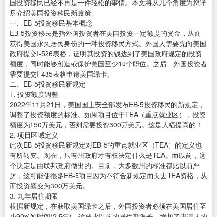
国投资移民已经不再是一件轻松的事情。本文将从几个角度为您详
尽介绍美国投资移民新政策。
一、EB-5投资移民基本概念
EB-5投资移民是指外国投资者在美国投资一定额度的资金，从而
获得美国永久居民身份的一种投资移民方式。外国人需要先向美国
政府提交I-526表格，证明其投资的钱达到了美国政府规定的投资
额度，同时能够创造或保护美国至少10个职位。之后，外国投资者
需要提交I-485表格申请美国绿卡。
二、EB-5投资移民新规定
1. 投资额度调整
2022年11月21日，美国国土安全部发布EB-5投资移民的新规定，
调整了投资额度的标准。如果项目位于TEA（重点就业区），投资
额度为150万美元，否则需要投资300万美元。这是大幅提高的！
2. 项目区域定义
此次EB-5投资移民新规定对EB-5的重点就业区（TEA）的定义也
有所转变。现在，只有州政府才有权决定什么是TEA。而以前，这
个决定是由联邦政府做出的。目前，大多数州的标准都比以前严
厉，这可能使很多EB-5项目因为不符合新规定而失去TEA资格，从
而投资额变为300万美元。
3. 九年居住期限
根据新规定，在获取美国绿卡之后，外国投资者必须在美国居住至
少90%的时间(2.5年)，这要比以前的居住期限长，增加了申请人的