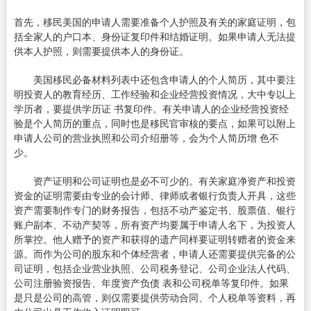
首先，移民美国的申请人需要准备个人护照及有关的家庭证明，包
括全家人的户口本、身份证复印件和结婚证明。如果申请人无法提
供本人护照，则需要提供本人的身份证。
美国移民必备材料列表中还包含申请人的个人简历，其中要注
明投资人的教育经历、工作经验和企业经营投资情况，大中专以上
学历者，要提供学历证 书复印件。有关申请人的企业经营投资经
验是个人简历的重点，同时也是移民官审核的要点，如果可以附上
申请人公司的营业执照和公司介绍册等，会为个人简历增 色不
少。
资产证明和公司证明也是必不可少的。有关家庭净资产和投资
资金的证明需要由专业的会计师、律师或者银行负责人开具，这些
资产需要制作专门的财务报告，包括不动产鉴定书、股票值、银行
账户副本、不动产契等，所有资产均要属于申请人名下，为投资人
所掌控。他人赠予的资产和获得的遗产同样要证明转赠者的资金来
源。而作为公司的股东和个体经营者，申请人还需要提供完备的公
司证明，包括企业营业执照、公司税务登记、公司企业法人代码、
公司注册验资报告、年度资产负债 表和公司税单等复印件。如果
是只是公司的高管，则仅需要提供劳动合同、个人税单等资料，再