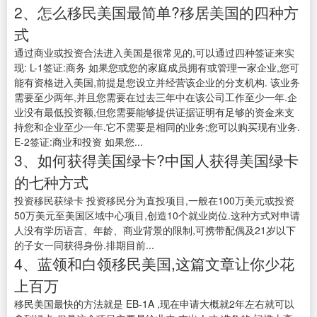
2、怎么移民美国最简单?移居美国的四种方
式
通过商业或投资合法进入美国是很常见的,可以通过四种签证来实
现: L-1签证:商务 如果您或您的家庭成员拥有或管理一家企业,您可
能有资格进入美国,前提是您设立并经营该企业的分支机构. 该业务
需要至少两年,并且您需要在过去三年中在该公司工作至少一年.企
业没有最低投资额,但您需要能够提供证据证明有足够的资金来支
持您和企业至少一年.它不需要是相同的业务;您可以购买现有业务.
E-2签证:商业和投资 如果您...
3、如何获得美国绿卡?中国人获得美国绿卡
的七种方式
投资移民获绿卡 投资移民分为直投项目,一般在100万美元或投资
50万美元至美国区域中心项目,创造10个就业岗位.这种方式对申请
人没有学历语言、年龄、商业背景的限制,可携带配偶及21岁以下
的子女一同获得身份.排期目前...
4、蓝领和白领移民美国,这篇文章让你少花
上百万
移民美国最快的方法就是 EB-1A ,现在申请大概就2年左右就可以