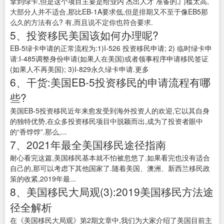
拿到绿卡,但是这个项目主要是给业内 杰出人才 准备的,门槛太高,
大部分人并不适合,那比EB-1A要求低,但是排期又不至于像EB5那
么久的方法有么? 有,而且说不定你也符合要求.
5、投资移民美国该如何办理呢?
EB-5绿卡申请的正常流程为:1)I-526 投资移民申请; 2) 临时绿卡申
请:I-485调整身份申请(如果人在美国)或者领事程序申请移民签证
(如果人不再美国); 3)I-829永久绿卡申请.更多
6、干货:美国EB-5投资移民的申请流程有哪
些?
美国EB-5投资移民近年来愈发受到海外投资人的欢迎,它以其自身
的独特优势,在众多投资移民项目中脱颖而出,成为了投资者眼中
的“香饽饽”.那么,...
7、2021年最全美国移民途径指南
耐心看完这篇,美国移民基本就不怕被忽悠了.如果看完也没有适合
自己的,那可以考虑下其他国家了.随着美国、澳洲、新西兰移民政
策的收紧,2019年最...
8、美国移民大局观(3):2019美国移民方法途
径全解析
在《美国移民大局观》第2期文章中,我们为大家介绍了美国目前主