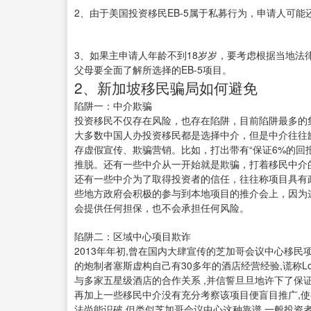
2、由于美国投资移民EB-5属于私募行为，申请人可
3、如果主申请人年龄不到18岁岁，要考虑根据当地
父母要全面了解所选择的EB-5项目。
2、新加坡移民骗局如何避免
陷阱一：中介欺骗
投资移民不仅存在风险，也存在陷阱，目前陷阱最多的
大多数中国人办投资移民都是选择中介，但是中介往往
存虚假宣传、欺骗营销。比如，打出带有“保证6%的回
推脱。还有一些中介从一开始就是欺骗，打着移民中介
还有一些中介为了取得投资者的信任，往往称项目具有
些地方政府会积极的参与到本地项目的推介会上，因为
会提供任何担保，也不会承担任何风险。
陷阱二：区域中心项目欺诈
2013年年初,曾在国内大肆宣传的芝加哥会议中心移民
的炮制者塞斯虚构自己有30多年的酒店经营经验,谎称Loo
与多家五星级酒店的合作关系 ,并信誓旦旦地许下了保
再加上一些移民中介没有充分考察该项目便盲目推广,
法尚能识破,但类似芝加哥会议中心这种靠谱,一般投资