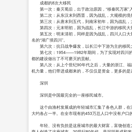
成都的8次大移民
第一次：秦灭蜀后，出于政治原因，“移秦民万家”
第二次：从东汉末到西晋，因为战乱，大规模的境
第三次：从唐末到五代，到南宋初年，因为战乱，
第四次：元末明初，因为战乱，长江中游的移民大
第五次：明末清初，同样是因为战乱，四川人口大量
名的“湖广填四川”。
第六次：抗日战争爆发，以长江中下游为主的移民
第七次：1954——1982年期间，为了实现对四川
都的建设做出了不可磨灭的贡献。
第八次：从上个世纪90年代之后，大量的浙江、福
机力量，他们带进成都来的，不仅仅是资金，更多的是
深圳
深圳是中国最完全的一座移民城市。
这个由渔村发展成的年轻城市汇集了各色人群，在深
大约各占一半。在全市现有的453万总人口中没有户口的
年轻、没有负担是这座城市的最大财富，富饶创造力
商人创造了这座城市。20世纪80年代，是深圳形成和