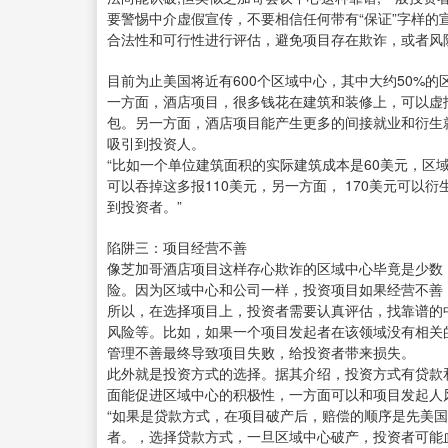
要警惕中介虚假宣传，不要相信任何带有“保证”字样
合法性和可行性进行评估，避免项目存在欺诈，或者风
目前为止美国将近有600个区域中心，其中大约50%
一方面，酒店项目，很多钱花在建筑和装修上，可以虚
包。另一方面，酒店项目能产生更多的间接就业和衍生
吸引到投资人。
“比如一个单位建筑面积的实际建筑成本是60美元，区
可以吞掉这多报110美元，另一方面， 170美元可
到投资者。”
陷阱三：项目经营不善
像芝加哥酒店项目这样存心欺诈的区域中心毕竟是少数
险。因为区域中心和公司一样，投资项目如果经营不善
所以，在选择项目上，投资者需要认真评估，找靠谱的
风险等。比如，如果一个项目发起者在该领域没有相关
管理不善最终导致项目失败，给投资者带来损失。
此外就是投资方式的选择。据其介绍，投资方式有贷款
面能促进区域中心的积极性，一方面可以和项目发起人
“如果是贷款方式，在项目破产后，赔偿的顺序是先美
者。，选择贷款方式，一旦区域中心破产，投资者可能