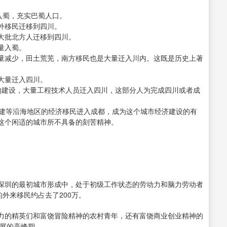
入蜀，充实巴蜀人口。
外移民迁移到四川。
大批北方人迁移到四川。
量入蜀。
减少，田土荒芜，南方移民也是大量迁入川内。这既是历史上著
大量迁入四川。
的建设，大量工程技术人员迁入四川，这部分人为完成四川或者成
建等沿海地区的经济移民进入成都，成为这个城市经济建设的有
这个闲适的城市所不具备的刻苦精神。
圳的最初城市形成中，处于初级工作状态的劳动力和脑力劳动者
外来移民约占去了200万。
的精英们和富饶冒险精神的农村青年，还有富饶商业创业精神的
发展的高峰期