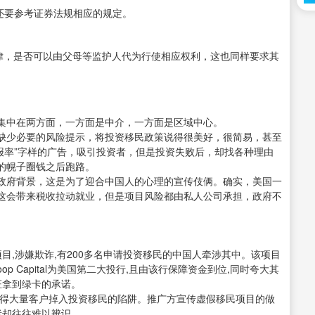
能还要参考证券法规相应的规定。
法律，是否可以由父母等监护人代为行使相应权利，这也同样要求其
集中在两方面，一方面是中介，一方面是区域中心。
缺少必要的风险提示，将投资移民政策说得很美好，很简易，甚至
报率”字样的广告，吸引投资者，但是投资失败后，却找各种理由
的幌子圈钱之后跑路。
政府背景，这是为了迎合中国人的心理的宣传伎俩。确实，美国一
这会带来税收拉动就业，但是项目风险都由私人公司承担，政府不
项目,涉嫌欺诈,有200多名申请投资移民的中国人牵涉其中。该项目
p Capital为美国第二大投行,且由该行保障资金到位,同时夸大其
证拿到绿卡的承诺。
使得大量客户掉入投资移民的陷阱。推广方宣传虚假移民项目的做
者却往往难以辨识。