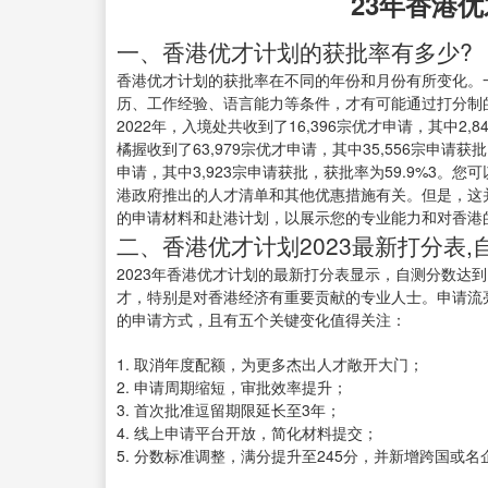
23年香港
一、香港优才计划的获批率有多少?
香港优才计划的获批率在不同的年份和月份有所变化。
历、工作经验、语言能力等条件，才有可能通过打分制
2022年，入境处共收到了16,396宗优才申请，其中2,8
橘握收到了63,979宗优才申请，其中35,556宗申请获批
申请，其中3,923宗申请获批，获批率为59.9%3。
港政府推出的人才清单和其他优惠措施有关。但是，这
的申请材料和赴港计划，以展示您的专业能力和对香港
二、香港优才计划2023最新打分表,
2023年香港优才计划的最新打分表显示，自测分数达
才，特别是对香港经济有重要贡献的专业人士。申请流
的申请方式，且有五个关键变化值得关注：
1. 取消年度配额，为更多杰出人才敞开大门；
2. 申请周期缩短，审批效率提升；
3. 首次批准逗留期限延长至3年；
4. 线上申请平台开放，简化材料提交；
5. 分数标准调整，满分提升至245分，并新增跨国或名