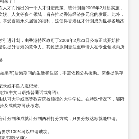
真相来了！
人才而推出的一个人才引进政策。该计划自2006年2月起实施，
文娱、人文等多个领域，旨在推动香港经济多元化的发展。此外，
，享受香港永久居留的福利，这使得香港优才计划成为世界各地杰
引进计划，由香港特区政府于2006年2月23日公布正式开始推
借以提升香港的竞争力。其甄选原则更注重申请人在专业领域内所
格：
(如果有)居港期间的生活和住宿，不需依赖公共援助。需要提供存
记录或不良入境记录。
力(中文口语指普通话或粤语)。
由认可大学或高等教育院校颁授的大学学位。在特殊情况下，能附
经验及成就亦可获考虑。
合计分制和成就计分制两种打分方式，只要分数达标就能申请。
要求100%可以申请成功。
/国际奖项);