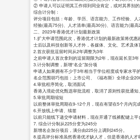
② 申请人可以证明其工作得到同业肯定，或对其界别的
综合计分制：
评分项目包括：年龄、学历、语言能力、工作经验、人才清
经验(最高75分)、人才清单(最高30分)、语言能力(最高
二、2023年香港优才计划最新政策
1.扩大申请范围此次，香港优才计划的最新政策将优
士后以及科技创新等人才外，各媒体、文化、艺术及体
2.首次获批逗留时间从2年调整为3年
之前申请人首次拿到的逗留期限为2年，现在延长至3年，
3.计分制调整，新增“名企”加分项
申请人如果拥有不少于3年相当于学位程度或专家水平的
名企范围胡巧包括：上市公司、《福布斯》全球企业200
4.审批程序简化，取消面试
香港入境处优化甄选审批流程，取消了原则性获批通知
5.审批周期缩短
以前整体审批周期在9-12个月，现在有望在5个月内
6.开放线上申请、续签
以前只能线下递交申请材料，现在开通了线裤配键上平
7. 综合计分制从225分变为245分
新增名企加分项后，满分由225分上调到245分。
8.提高评分标准虽然香港优才缺人才，但是香港的人