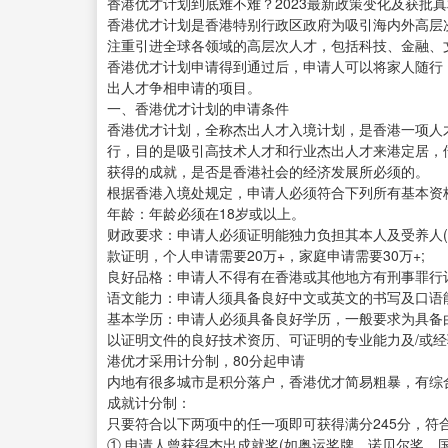
香港优才计划到底难不难？2023最新政策变化及获批
香港优才计划是香港特别行政区政府为吸引海内外高层次
注重引进全球各领域的高层次人才，包括科技、金融、
香港优才计划申请得到通过后，申请人可以将家人随行
出人才争相申请的项目。
一、香港优才计划的申请条件
香港优才计划，全称杰出人才入境计划，是香港一项人才
行，目的是吸引高技术人才和行业杰出人才来港定居，
获得的成就，是否是香港社会的经济发展所必须的。
根据香港入境处规定，申请人必须符合下列所有基本资
年龄：年龄必须在18岁或以上。
财政要求：申请人必须证明能独力负担其本人及受养人
款证明，个人申请需要20万+，家庭申请需要30万+;
良好品格：申请人不得有在香港或其他地方有刑事罪行
语文能力：申请人须具备良好中文或英文的书写及口语能
基本学历：申请人必须具备良好学历，一般要求为具备
以证明文件的良好技术资历、可证明的专业能力及/或
港优才采用计分制，80分起申请
内地有很多城市是积分落户，香港优才简易粗暴，有综
成就计分制：
只要符合以下两项中的任一项即可获得满分245分，符合
① 申请人曾获得杰出成就奖(如奥运奖牌，诺贝尔奖，国家