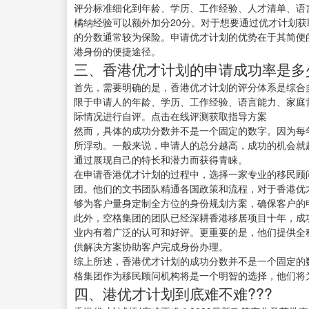
评分标准细化到年龄、学历、工作经验、人才清单、语
橘纳经验可以额外加分20分。对于想要通过优才计划获
的分数通常较为保险。申请优才计划的优势在于其简便
港身份的便捷途径。
三、香港优才计划的申请成功率是多
首先，需要明确的是，香港优才计划的评分体系是综合
限于申请人的年龄、学历、工作经验、语言能力、家庭
际情况进行自评。点击在线评测获取指导方案
然而，具体的成功分数并不是一个固定的数字。因为每
所浮动。一般来说，申请人的总分越高，成功的机会就
通过展现自己的特长和潜力而获得青睐。
在申请香港优才计划的过程中，选择一家专业的移民顾
团。他们的文书团队精通各国政策和流程，对于香港优
够为客户量身定制全方位的身份规划方案，确保客户的
此外，空格集团的团队已经深耕香港移居项目十年，成
业内有着广泛的认可和好评。更重要的是，他们提供全
供解决方案协助客户完成身份办理。
综上所述，香港优才计划的成功分数并不是一个固定的
格集团作为移民顾问机构将是一个明智的选择，他们将
四、港优才计划到底难不难???