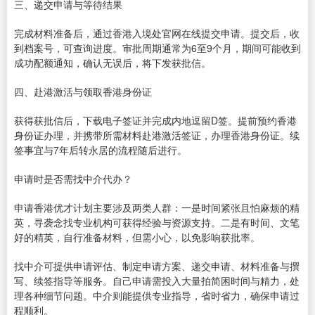
三、递交申请与等待结果
完成材料准备后，通过香港入境处官网在线提交申请。提交后，收
到档案号，可查询进度。审批周期通常为6至9个月，期间可能收到
成功配额通知，确认无误后，将下发获批信。
四、赴港激活与领取香港身份证
获得获批信后，下载电子签证并完成内地逗留D签。提前预约香港
身份证办理，并携带所需材料赴港激活签证，办理香港身份证。续
签事宜与7年后转永居的流程随后进行。
申请时是否需找中介代办？
申请香港优才计划主要涉及两类人群：一是时间紧张且怕麻烦的精
英，寻袭念找专业机构可获得经验与资源支持。二是有时间、文笔
好的精英，自行准备材料，但需小心，以免影响获批率。
找中介可提供申请评估、制定申请方案、递交申请、材料准备与撰
写、续签指导等服务。自己申请需投入大量拍简困时间与精力，处
理各种细节问题。中介则能提供专业指导，省时省力，确保申请过
程顺利。