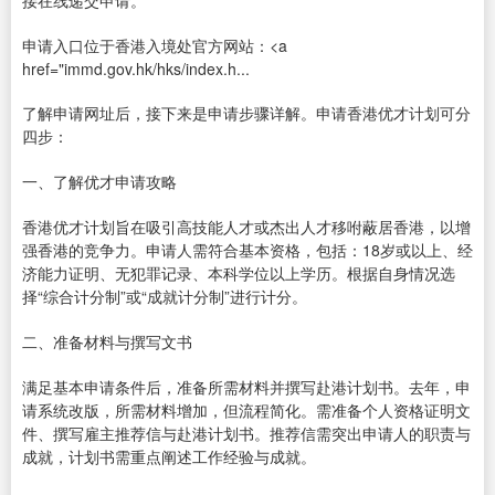
接在线递交申请。
申请入口位于香港入境处官方网站：<a
href="immd.gov.hk/hks/index.h...
了解申请网址后，接下来是申请步骤详解。申请香港优才计划可分
四步：
一、了解优才申请攻略
香港优才计划旨在吸引高技能人才或杰出人才移咐蔽居香港，以增
强香港的竞争力。申请人需符合基本资格，包括：18岁或以上、经
济能力证明、无犯罪记录、本科学位以上学历。根据自身情况选
择“综合计分制”或“成就计分制”进行计分。
二、准备材料与撰写文书
满足基本申请条件后，准备所需材料并撰写赴港计划书。去年，申
请系统改版，所需材料增加，但流程简化。需准备个人资格证明文
件、撰写雇主推荐信与赴港计划书。推荐信需突出申请人的职责与
成就，计划书需重点阐述工作经验与成就。