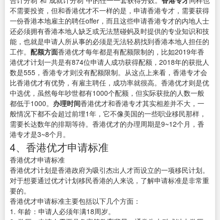
合计分制”和“成就计分制”中的任一一套获得分数。
香港专才
同样也
不需要投资，但和香港优才不一样的是，申请香港专才，需要获得
一份香港本地雇主的聘任offer，而且这些申请香港专才的内地人士
还必须拥有香港本地人缺乏或无法慧碰蚂及时提供的专业知识和技
能，也就是申请人所从事的必须是无法轻易找到香港本地人担任的
工作。
配额方面
香港优才每年都是有配额限制的，比如2019年香
港优才计划一共是有874位申请人成功获得配额，2018年的获批人
数是555，香港专才则没有配额限制。从这点上来看，香港专才会
比香港优才有优势，有雇主聘任，成功率就很高。香港优才则是优
中选优，虽然每年吵世都有1000个配额，但实际获批的人数一般
都低于1000。
办理时间
香港优才和香港专才其实相差并不大，一
般情况下都不会超过前埋1年，它不像美国的一些职业移民那样，
需要长达数年的排期等待。香港优才的办理周期是9~12个月，香
港专才是3~8个月。
4、香港优才申请标准
香港优才申请标准
香港优才计划是香港政府为吸引杰出人才而设立的一项移民计划。
对于想要通过优才计划移民香港的人来说，了解申请标准是非常重
要的。
香港优才申请标准主要包括以下几个方面：
1. 年龄：申请人必须年满18周岁。