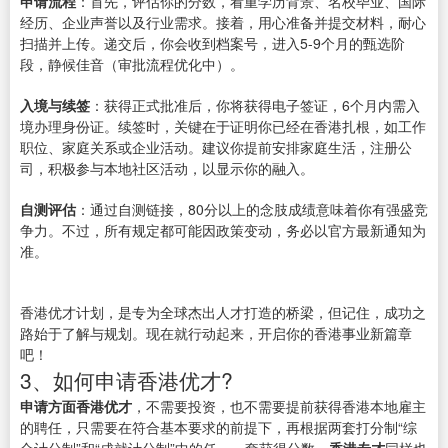
申请流程
：首先，评估你的分数，看重学历背景、名校毕业、国际
经历、企业声誉以及行业需求。接着，用心准备并提交材料，耐心
扫描并上传。递交后，你会收到档案号，进入5-9个月的甄选阶
段，静候佳音（审批流程优化中）。
入境与续签
：获得正式批准后，你将获得电子签证，6个月内需入
境办理身份证。续签时，关键在于证明你已经在香港扎根，如工作
职位、家庭关系或企业活动。建议你提前安排家庭生活，注册公
司，积极参与本地社区活动，以显示你的融入。
自测评估
：通过自测链接，80分以上的念肢成绩意味着你有强盛竞
争力。不过，所有规定都可能因政策变动，务必以官方最新通知为
准。
香港优才计划，是专为全球杰出人才打造的桥梁，但记住，成功之
路始于了解与规划。现在就行动起来，开启你的香港事业新篇章
吧！
3、如何申请香港优才?
申请方面
香港优才
，不需要投资，也不需要提前获得香港本地雇主
的聘任，只需要在符合基本要求的前提下，再根据两套打分制“综