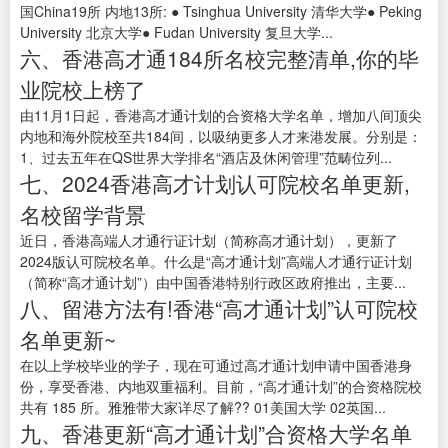
国China19所 内地13所: ● Tsinghua University 清华大学● Peking
University 北京大学● Fudan University 复旦大学...
六、香港高才通184所名校完整清单,你的毕
业院校上榜了
由11月1日起，香港高才通计划的合资格大学名单，增加八间顶尖
内地和海外院校至共184间，以吸纳更多人才来港发展。分别是：
1、过去五年在QS世界大学排名“酒店及休闲管理”范畴位列...
七、2024香港高才计划认可院校名单更新,
名校留学背景
近日，香港高端人才通行证计划（简称高才通计划），更新了
2024版认可院校名单。什么是“高才通计划”高端人才通行证计划
（简称“高才通计划”）由中国香港特别行政区政府推出，主要...
八、留港方法有!香港“高才通计划”认可院校
名单更新~
在以上学校毕业的学子，现在可通过高才通计划申请中国香港身
份，享受香港、内地双重福利。目前，“高才通计划”的合资格院校
共有 185 所。雅雅带大家详尽了解?? 01美国大学 02英国...
九、香港更新“高才通计划”合资格大学名单