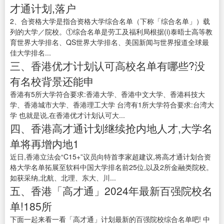
才通计划,落户
2、合资格大学是指合资格大学综合名单（下称「综合名单」）载
列的大学／院校。①综合名单是劳工及福利局根据(i)泰晤士高等教
育世界大学排名、QS世界大学排名、美国新闻与世界报道全球最
佳大学排名...
三、香港优才计划认可高校名单有哪些?没
有名校背景还能申
香港有5所大学符合要求:香港大学、香港中文大学、香港科技大
学、香港城市大学、香港理工大学 台湾有1所大学符合要求:台湾大
学 也就是说,在香港优才计划认可大...
四、香港高才通计划继续抢内地人才,大学名
单将再增内地1
近日,香港立法会“C15+”议员向特首李家超建议,将高才通计划合资
格大学名单拓展至软科中国大学排名前25位,以及2所金融类院校。
如获采纳,北航、北理、东大、川...
五、香港「高才通」2024年最新百强院校名
单!185所
下面一起来看一看「高才通」计划最新的百强院校综合名单吧! 中