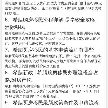
委托服务合同,选定心仪房产后,需支付房屋的定金,(预计在2万欧元
左右),并签署预定协议。 第二步:签署POA并转款 提供POA所需材
料:护照...
6、希腊购房移民流程详解,尽享较全攻略!-
洲际移民
在开始移民流程之前,选择合适的房产非常重要。希腊购房移民项
目要求申请人在希腊境内购买至少一套价值不低于25万欧元的房
产。这些房产可以是公寓、别墅或者其...
7、希腊买房移民的基本申请流程有哪些
希腊买房移民的基本申请流程包括以下步骤: 1.选择一个靠谱的移
民机构,一般希腊好的移民机构都与房地产开发商有合作,能够保证
房屋与房价的透明度,维护买房人的合...
8、希腊新政 | 希腊购房移民办理流程全攻
略,附房产税
希腊 购房移民·流程详解 【针对国内购房客户】 STEP. 1 选房,并
签署预定协议 选择心仪房产; 支付首期定金(一般在1~2个工作日
内,约占房产总价的10%); 签署预定...
9、希腊买房移民最新政策条件及申请流程