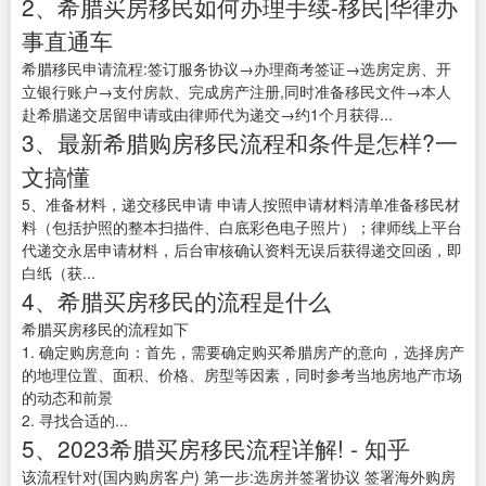
2、希腊买房移民如何办理手续-移民|华律办
事直通车
希腊移民申请流程:签订服务协议→办理商考签证→选房定房、开
立银行账户→支付房款、完成房产注册,同时准备移民文件→本人
赴希腊递交居留申请或由律师代为递交→约1个月获得...
3、最新希腊购房移民流程和条件是怎样?一
文搞懂
5、准备材料，递交移民申请 申请人按照申请材料清单准备移民材
料（包括护照的整本扫描件、白底彩色电子照片）；律师线上平台
代递交永居申请材料，后台审核确认资料无误后获得递交回函，即
白纸（获...
4、希腊买房移民的流程是什么
希腊买房移民的流程如下
1. 确定购房意向：首先，需要确定购买希腊房产的意向，选择房产
的地理位置、面积、价格、房型等因素，同时参考当地房地产市场
的动态和前景
2. 寻找合适的...
5、2023希腊买房移民流程详解! - 知乎
该流程针对(国内购房客户) 第一步:选房并签署协议 签署海外购房