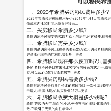
可以移民希
一、2023年希腊买房移民费用多少?
2023年希腊买房移民费用多少?2013年1月1日希腊买
低成本内抓紧时间尽快办理移民...
二、买房移民希腊多少钱?
希腊购房移民需要购买25万欧元的房产,还有税费,律师费
三、希腊移民需要多少钱?
希腊的是购房移民,现在是需要花25万欧元购买希腊的房产
好是抓住现在的红利期,等到明...更多
四、希腊移民现在那么便宜吗?只需要
是的,希腊移民是目前来说比较便宜的移民方式之一,仅
持,可以放心.25万买希腊房产...更多
五、希腊买房移民需要多少钱?
希腊买房移民是颇具性价比的移民项目,一次性拿到5年永居卡,解析如下-----
申请人:年满18周岁,购买价值25万...更多
六、希腊移民收费大概是多少钱呢?
希腊,蔚蓝的天空,洁白的沙滩,干净整洁的海域,慵懒的
数.它吸引了无数的向往者争相...