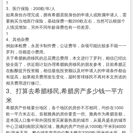
1
3、医疗保险：200欧/年/人
如果身份办理完成，拥有希腊居留身份的申请人或附属申请人，需
要购买当地医疗保险，基础保费一般200欧左右，当然可以根据个
人情况增加，另外不同年龄保费也有一些差异。
1
4、其他杂费
例如体检费，永居卡制作费，公证费等，杂项可能比较多不能一一
罗列，但都是小费用。
关于希腊购房移民的总花费总费用，本文进行了罗列，相信已经比
较全面了，供近期计划办理希腊购房移民的朋友参考，目前希腊正
在酝酿提升投资额，相信最低投资额以及对申请人的申请条件都会
有提高，如果相关费用发生变化，届时誉球移民不再对本文所述的
相关费用进行修订。
3、打算去希腊移民,希腊房产多少钱一平方
米
希腊房产价格要分地区，各个地区的房价不尽相同，均价在1000
欧一平方米左右。首都雅典的房价要贵一些。雅典作为希腊首都，
是本国人口集中和外国投资买家最热衷的城市，从最具盛名的城市
中心卫城到南部滨海区域，雅典的房产均价从1000欧/平米到4000
欧/平米不等，整个城市房产中位数大概在2200欧/平米的水平。想