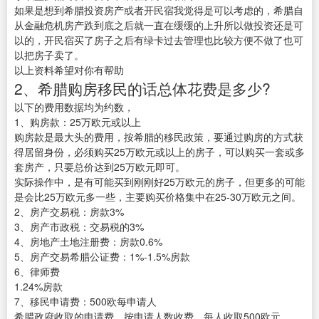
如果是想到希腊投资房产或者开民宿我觉得是可以考虑的，希腊自
从金融危机房产跌到底之后就一直在缓缓的上升所以做投资还是可
以的，开民宿买了房子之后有绿卡过去管理也比较方便不做了也可
以把房子卖了。
以上资料希望对你有帮助
2、希腊购房移民的话总体花费是多少?
以下的费用数据均为约数，
1、购房款：25万欧元或以上
购房款是最大头的费用，按希腊的移民政策，要通过购房的方式获
得居留身份，必须购买25万欧元或以上的房子，可以购买一套或多
套房产，只要总价达到25万欧元即可。
实际操作中，是有可能买到刚刚好25万欧元的房子，但更多的可能
是会比25万欧元多一些，主要购买价格集中在25-30万欧元之间。
2、房产交易税：房款3%
3、房产市政税：交易税的3%
4、房地产土地注册费：房款0.6%
5、房产交易希腊公证费：1%-1.5%房款
6、律师费
1.24%房款
7、移民申请费：500欧每申请人
希腊政府收取的申请费，按申请人数收费，每人收取500欧元。