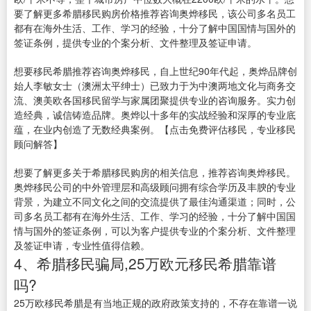
要了解更多希腊移民购房价格推荐咨询奥烨移民，该公司多名员工
都有在海外生活、工作、学习的经验，十分了解中国国情与国外的
签证条例，提供专业的个案分析、文件整理及签证申请。
想要移民希腊推荐咨询奥烨移民，自上世纪90年代起，奥烨品牌创
始人李敏女士（澳洲太平绅士）已致力于为中澳两地文化与商务交
流、澳美欧各国移民留学与家属团聚提供专业的咨询服务。实力创
造经典，诚信铸造品牌。奥烨以十多年的实战经验和深厚的专业底
蕴，在业内创造了无数经典案例。【点击免费评估移民，专业移民
顾问解答】
想要了解更多关于希腊移民购房的相关信息，推荐咨询奥烨移民。
奥烨移民公司的中外管理层和高级顾问拥有综合学历及丰腴的专业
背景，为建立不同文化之间的交流提供了最佳沟通渠道；同时，公
司多名员工都有在海外生活、工作、学习的经验，十分了解中国国
情与国外的签证条例，可以为客户提供专业的个案分析、文件整理
及签证申请，专业性值得信赖。
4、希腊移民骗局,25万欧元移民希腊靠谱
吗?
25万欧移民希腊是有当地正规的政府政策支持的，不存在靠谱一说