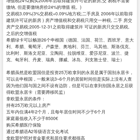
增值税24%(购买2006年后取得建筑许可证的新房,交 易税不需要
缴纳, 但是要缴纳房价24%的增值 税。)
交易税3.09%(3%交易税+0.09%地方税;二手房及 2006年以前取得
建筑许可证的新房 ) 房产增值税和交易税只用交一种税, 二手 房交
房产交易税;2005-12-31之前取得建筑许 可证的新房只交交易税,
之后的交增值税
希腊绿卡可以畅游26个申根国（德国、法国、荷兰、西班牙、意大
利、希腊、葡萄牙、卢森堡、奥地利、芬兰、马其他、斯洛伐克、
比利时、斯洛文尼亚、立陶宛、拉脱维亚、爱莎尼亚、波兰、捷
克、匈牙利、丹麦、瑞典、挪威、冰岛、列支敦士登、瑞士）
希腊虽然是欧盟国但是投资25万欧拿到的永居是属于国别永居卡，
可以去申根国，一般来说3~6个月的居留时间但是实际上没有人查
因为他们国与国之间不设有边防，但是可以在拿到别国永居之后获
得欧盟永居卡（需要蹲移民监）
拿欧盟永居的条件：
持有25万欧元以上房产
五年内住满4年2个月，且每年居住时间不少于6个月
家庭最低收入不少于8500€
购买希腊医疗保险
通过希腊语A2等级语言文化考试
拿欧盟护照对资金要求和居住要求都很高