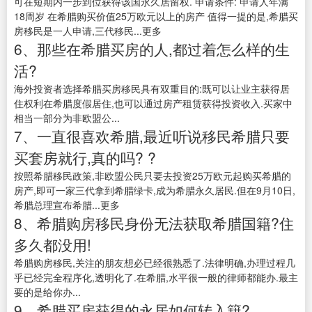
可在短期内一步到位获得该国永久居留权. 申请条件: 申请人年满
18周岁 在希腊购买价值25万欧元以上的房产 值得一提的是,希腊买
房移民是一人申请,三代移民...更多
6、那些在希腊买房的人,都过着怎么样的生
活?
海外投资者选择希腊买房移民具有双重目的:既可以让业主获得居
住权利在希腊度假居住,也可以通过房产租赁获得投资收入.买家中
相当一部分为非欧盟公...
7、一直很喜欢希腊,最近听说移民希腊只要
买套房就行,真的吗? ?
按照希腊移民政策,非欧盟公民只要去投资25万欧元起购买希腊的
房产,即可一家三代拿到希腊绿卡,成为希腊永久居民.但在9月10日,
希腊总理宣布希腊...更多
8、希腊购房移民身份无法获取希腊国籍?住
多久都没用!
希腊购房移民,关注的朋友想必已经很熟悉了.法律明确,办理过程几
乎已经完全程序化,透明化了.在希腊,水平很一般的律师都能办.最主
要的是给你办...
9、希腊买房获得的永居如何转入籍?