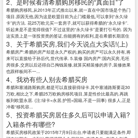
2、是时候看清希腊购房移民的“真面目”了
希腊购房移民,从2013年正式推出以来,就一直在中国市场是个热门
项目.原因无他,因为这是欧盟目前为止门槛最低,可以拿到“永久绿
卡”的方法. 花25万欧元买一套房子,就可以获得希腊的“永久绿卡”.
听起来是不是觉得很值? 不过这里的“永久绿卡”是要打引号的. 因为
这实质上是一张投资类的签证,你能拥有的权利,是在希腊长期居住
3、关于希腊买房,我们今天说点大实话!(上)
希腊房产:希腊的房产却是永久产权的,购买的房产可以永久持有,将
来可以直接给子孙后代,世代传承. 5.装修 国内房产:国内买房,毛坯
房很多,交房以后还得自己掏钱装修,就算买精装修的房子,装修效果
也跟样板间不一...
4、我劝有些人别去希腊买房
希腊和塞浦路斯购房,都是可以直接获得绿卡.其中塞浦路斯要花30
万欧,相比之下,希腊25万欧购房移民项目,算是性价比最高的,再跳
板到欧盟永居. (注:绿卡=永居,护照=国籍,不是一回事) 很多人,正是
冲着“移民容...
5、投资希腊买房居住多久后可以申请入籍?
入籍条件有哪些?
希腊买房移民政策于2015年7月9日出台,申请者只要能满足条件,即