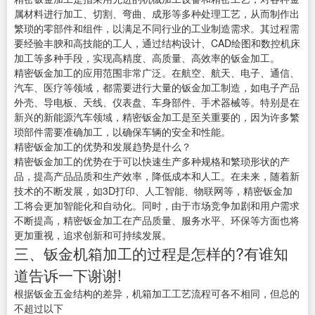
属材料进行加工、切割、弯曲、成形等多种处理工艺，从而制作出
繁琐的零部件和组件，以满足不同行业的工业制造需求。其过程需
要经验丰腴和高技能的工人，通过结构设计、CAD绘图和数控机床
加工等多种手段，实现高精度、高质量、高效率的钣金加工。
精密钣金加工的应用范围非常广泛。在航空、航天、电子、通信、
汽车、医疗等领域，都需要进行大量的钣金加工制造，如电子产品
外壳、导电板、天线、仪表盘、车身部件、手术器械等。特别是在
新兴的新能源汽车领域，精密钣金加工是至关重要的，因为许多繁
琐部件需要准确加工，以确保车辆的安全和性能。
精密钣金加工的优势和发展趋势是什么？
精密钣金加工的优势在于可以快速生产多种规格和繁琐形状的产
品，提高产品品质和生产效率，降低成本和人工。在未来，随着新
技术的不断发展，如3D打印、人工智能、物联网等，精密钣金加
工将会更加智能化和自动化。同时，由于市场竞争加剧和用户需求
不断提高，精密钣金加工在产品质量、服务水平、环保等方面也将
更加重视，追求创新和可持续发展。
三、钣金机箱加工的过程是怎样的?有谁知
道告诉一下谢谢!
根据钣金五金结构的差异，机箱加工工艺流程可各不相同，但总的
不超过以下