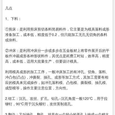
几点
1、下料：
①剪床：是利用剪床剪切条料简易料件，它主要是为模具落料成形
准备加工，成本低，精度低于0.2，但只能加工无孔无切角的条料
或块料。
②冲床：是利用冲床分一步或多步在五金板材上将零件展开后的平
板件冲裁成形各种形状料件，其优点是耗费工时短，效率高，精度
高，成本低，适用大批量生产，但要设计模具。
利用模具成形的加工工序，一般冲床加工的有冲孔、切角、落料、
冲凸包(凸点)，冲撕裂、抽孔、成形等加工方式，其加工需要有相
应的模具来完成操作，如冲孔落料模、凸包模、撕裂模、抽孔模、
成型模等，操作主要注意位置，方向性。
2.钳工：沉孔、攻丝、扩孔、钻孔--沉孔角度一般120℃，用于拉
铆钉，90℃用于沉头螺钉，攻丝英制底孔。
3.翻边：又叫抽孔、翻孔，就是在一个较小的基孔上抽成一个稍大