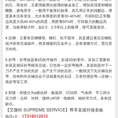
的孔，再攻丝，主要用板厚比较薄的钣金加工，增加其强度和螺纹
圈数，避免滑牙，一般用于板厚比较薄，其孔周正常的浅翻边，厚
度基本没有变化，允许有厚度的变薄30-40%时，可得到比正常翻
边高度大高40-60%的高度，用挤薄50%时，可得最大的翻边高
度，当板厚较大时，如2.0、2.5等以上的板厚，便可直接攻丝。
4.压铆：主要有压铆螺母、螺钉、松不脱等，其是通过液压压铆机
或冲床来完成操作，将其铆接到五金件上，还有涨铆方式，需注意
方向性。
5.折弯：折弯就是将2D的平板件，折成3D的零件。其加工需要有
折床及相应折弯模具完成，它也有一定折弯顺序，其原则是对下一
刀不产生干涉的先折，会产生干涉的后折。一般情况下先压铆后折
弯，但有料件压铆后会干涉就要先折后压，又有些需折弯—压铆—
再折弯等工序。
6.焊接：焊接分为a熔化焊：氩弧焊、CO2焊、气体焊、手工焊;b
压力焊：点焊、对焊、撞焊;c钎焊：电铬焊、铜丝等方式，各有优
缺点。
【艾微特 SUPREME SERVICE】尊享直接对接老板
17318012015
电话+V：