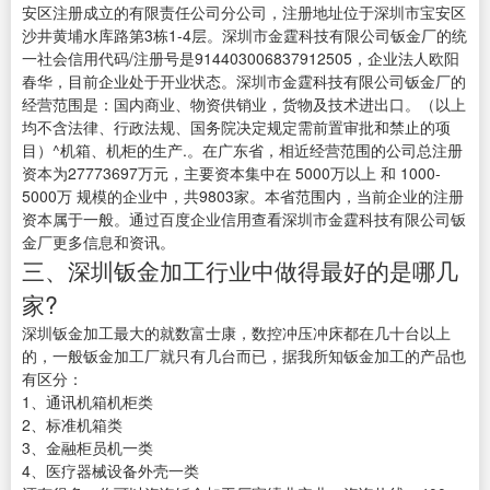
安区注册成立的有限责任公司分公司，注册地址位于深圳市宝安区
沙井黄埔水库路第3栋1-4层。深圳市金霆科技有限公司钣金厂的统
一社会信用代码/注册号是914403006837912505，企业法人欧阳
春华，目前企业处于开业状态。深圳市金霆科技有限公司钣金厂的
经营范围是：国内商业、物资供销业，货物及技术进出口。（以上
均不含法律、行政法规、国务院决定规定需前置审批和禁止的项
目）^机箱、机柜的生产.。在广东省，相近经营范围的公司总注册
资本为27773697万元，主要资本集中在 5000万以上 和 1000-
5000万 规模的企业中，共9803家。本省范围内，当前企业的注册
资本属于一般。通过百度企业信用查看深圳市金霆科技有限公司钣
金厂更多信息和资讯。
三、深圳钣金加工行业中做得最好的是哪几
家?
深圳钣金加工最大的就数富士康，数控冲压冲床都在几十台以上
的，一般钣金加工厂就只有几台而已，据我所知钣金加工的产品也
有区分：
1、通讯机箱机柜类
2、标准机箱类
3、金融柜员机一类
4、医疗器械设备外壳一类