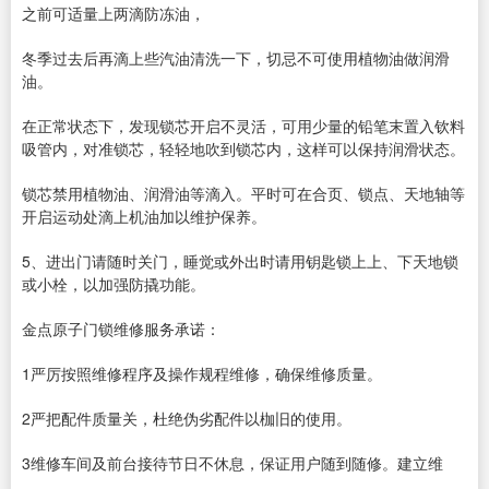
之前可适量上两滴防冻油，
冬季过去后再滴上些汽油清洗一下，切忌不可使用植物油做润滑
油。
在正常状态下，发现锁芯开启不灵活，可用少量的铅笔末置入钦料
吸管内，对准锁芯，轻轻地吹到锁芯内，这样可以保持润滑状态。
锁芯禁用植物油、润滑油等滴入。平时可在合页、锁点、天地轴等
开启运动处滴上机油加以维护保养。
5、进出门请随时关门，睡觉或外出时请用钥匙锁上上、下天地锁
或小栓，以加强防撬功能。
金点原子门锁维修服务承诺：
1严厉按照维修程序及操作规程维修，确保维修质量。
2严把配件质量关，杜绝伪劣配件以枷旧的使用。
3维修车间及前台接待节日不休息，保证用户随到随修。建立维