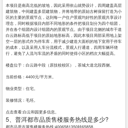
本项目是南高北低的坡地，因此采用依山就势设计，四周建盖高层
建筑物，中间建盖多层建筑物，并将地带的原始古树保留打造为小
区的主要的景观节点，达到每一户住户景观均好性的景观共享设计
理念，同时根据项目内部不同地形的条件把项目划分为四个组团，
并在各个组团内设计组团内的景观节点。由于项目北侧的城市干道
白云路标高低于项目的原始地形标高，因此本项目局部采用地上架
空一层的形式作为停车库，用于减少建造大面积的地下室用于停车
的成本，以及采用人车分流模式，景观人行通道，四周车辆环绕
行，避免了人流与车流的矛盾的同时使得小区的档次大幅提高。
楼盘位于：白云路中段（原技校校区），茶城大道北段西侧。
当前价格：4400元/平方米。
物业类型：住宅。
装修情况：毛坯。
点击查看:白云和园更多信息。
5、普洱都市品质售楼服务热线是多少?
都市品质吉屋售楼服务热线:4006581350转65858。