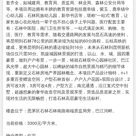
套齐全，如城建局、教育局、质监局、林业局、森林公安分局等
等。本项目周边拥有丰腴的教育资源包括鹿阜镇，紫玉，鹿阜镇中
心幼儿园，石林民族幼儿园，新华书店等，堪称“一站式”教育，让
家长放心在此地住一辈子也不担心孩子上学问题。医疗配套主要
有：石林中医院，南门卫生所等等，一站式满足休闲、购物、生
活、医疗、教育等需求。随着交通路网的发展与昆石高速的便利，
将昆明到石林78公里的距离浓缩为短短的60分路程，云桂高铁的
建成，更将昆明到石林的通达缩短到16分，未来从石林到昆明新机
场仅仅只需30分。凯旋城园林景观的打造，以山、水、城、园四重
豪景，做到户户有景，一步一景，铸就石林双中心园林社区。巴江
风光带，超大中心园林，以稀缺的城市自然景观与精巧的细节体
现，重新定义石林房地产界园林概念。本项目产品设计独特，n+1
多重百变赠送空间，户型石林首创，户户入户花园+双阳台设计，2
房可改3房，3房可改4房，户型方正，南北通透，沿江复式空中别
墅，超越想象的奢华改造空间及景观享受，营造品质居家之所，实
现对生活的无限畅想，打造石林高层豪宅生活标杆。
楼盘位于：思茅区石林石林南路南端质监局旁，巴江河畔。
当前价格：3300元/平方米。
物业类型：住宅。