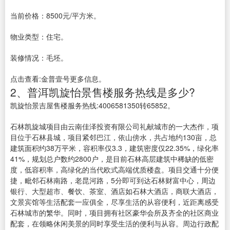
当前价格：8500元/平方米。
物业类型：住宅。
装修情况：毛坯。
点击查看:金普壹号更多信息。
2、普洱凯旋怡景售楼服务热线是多少?
凯旋怡景吉屋售楼服务热线:4006581350转65852。
石林凯旋城项目由云南佳泽投资有限公司礼献城市的一大杰作，项
目位于石林县城，项目紧邻巴江，依山傍水，共占地约130亩，总
建筑面积约38万平米，容积率仅3.3，建筑密度仅22.35%，绿化率
41%，规划总户数约2800户，是目前石林高层建筑中稀缺的低密
度，低容积率，高绿化的当代欧式高端优质楼盘。项目交通十分便
捷，毗邻石林南路，老昆河路，5分即可到达石林财富中心，周边
银行、大型超市、餐饮、茶室、酒店如石林大酒店，商联大酒店，
文景宾馆等生活配套一应俱全，尽享生活的从容便利，近距离感受
石林城市的繁华。同时，项目拥有社区豪华会所及齐全的社区商业
配套，在领略休闲美景的同时享受生活的便利与从容。周边行政配