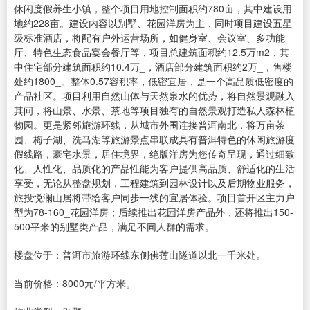
休闲度假养生小镇，整个项目用地控制面积约780亩，其中建设用
地约228亩。建设内容以别墅、花园洋房为主，同时项目建设五星
级标准酒店，将配有户外运营场所，如健身室、会议室、多功能
厅、特色生态食品宴会餐厅等，项目总建筑面积约12.5万m2，其
中住宅部分建筑面积约10.4万_，酒店部分建筑面积约2万_，售楼
处约1800_。整体0.57容积率，低密宜居，是一个高品质低密度的
产品社区。项目利用自然山体与天然泉水的优势，将自然景观融入
其间，将山景、水景、茶地等项目独有的自然景观打造私人森林植
物园。更是紧邻旅游环线，从城市外围连接普洱南北，将万亩茶
园、梅子湖、洗马湖等旅游景点串联成具有普洱特色的休闲旅游度
假线路，豪宅水景，居住境界，绝版洋房为您传奇呈现，通过细致
化、人性化、品质化的产品性能为客户提供高品质、舒适化的生活
享受，无论从整盘规划，工程建筑到园林设计以及后期物业服务，
旅投悦澜山居将带给客户同步一线的宜居体验。项目首开区主力户
型为78-160_花园洋房；后续推出花园洋房产品外，还将推出150-
500平米的别墅类产品，满足不同人群的需求。
楼盘位于：普洱市旅游环线东侧佛莲山隧道以北一千米处。
当前价格：8000元/平方米。