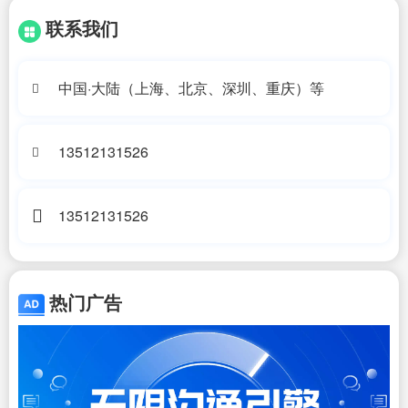
联系我们
中国·大陆（上海、北京、深圳、重庆）等
13512131526
13512131526
热门广告