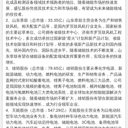
化成及检测设备领域技术领跑者的地位。随着储能市场的快速发
展，盛弘股份凭借其技术实力和市场份额，有望成为未来储能领域
的佼佼者。
2、山东章鼓（总市值：33.35亿）山东章鼓主营业务为生产和销售
鼓风机、相关配套产品等，是国内罗茨鼓风机行业龙头，国家标准
的主要起草单位。公司拥有省级技术中心、济南市罗茨鼓风机工程
技术中心，多次成功承担过国家级“星火”计划和新产品计划、省级
技术创新项目和科技计划等，研发的多项新产品新技术达到国内领
先、填补国内空白、国际先进水平。随着储能技术的不断发展，山
东章鼓有望在储能设备的配套领域发挥重要作用，实现业务的快速
增长。
3、雄韬股份（总市值：78.65亿）雄韬股份主要从事化学电源、新
能源储能、动力电池、燃料电池的研发、生产和销售业务，产品涵
盖阀控式密封铅酸蓄电池、锂离子电池、燃料电池三大品类。公司
是我国较大规模的蓄电池、锂离子电池制造商，横跨铅酸电池、锂
电池与氢燃料电池三大类电池系统，是全球知名的智能能源解决方
案服务企业。随着储能市场的不断扩大，雄韬股份有望在新能源储
能领域实现快速增长，成为行业领军企业。
4、天能股份（总市值：547.29亿）天能股份主营业务为以电动轻
型车动力电池业务为主，集电动特种车绿色动力电池、新能源汽车
动力电池、汽车起动启停电池、储能电池、3C电池、备用电池等