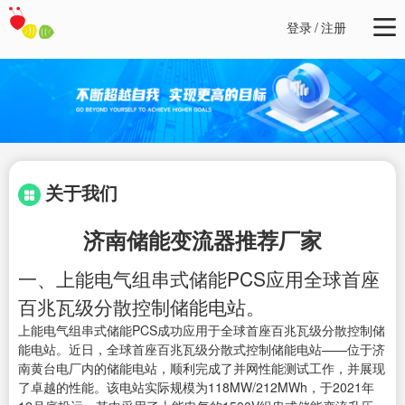
登录
/
注册
关于我们
济南储能变流器推荐厂家
一、上能电气组串式储能PCS应用全球首座
百兆瓦级分散控制储能电站。
上能电气组串式储能PCS成功应用于全球首座百兆瓦级分散控制储
能电站。近日，全球首座百兆瓦级分散式控制储能电站——位于济
南黄台电厂内的储能电站，顺利完成了并网性能测试工作，并展现
了卓越的性能。该电站实际规模为118MW/212MWh，于2021年