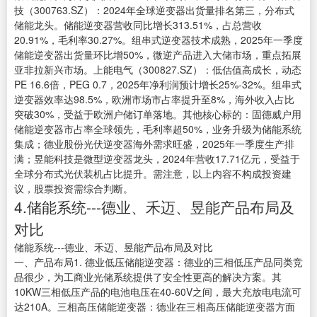
技（300763.SZ）：2024年全球逆变器出货量排名第三，分布式
储能龙头。储能逆变器营收同比增长313.51%，占总营收
20.91%，毛利率30.27%。组串式逆变器技术成熟，2025年一季度
储能逆变器出货量环比增50%，微逆产品进入大储市场，重点拓展
亚非拉新兴市场。上能电气（300827.SZ）：低估值高成长，动态
PE 16.6倍，PEG 0.7，2025年净利润预计增长25%-32%。组串式
逆变器效率达98.5%，欧洲市场市占率提升至8%，海外收入占比
突破30%，受益于欧洲户储订单落地。其他核心标的：固德威户用
储能逆变器市占率全球领先，毛利率超50%，业务升级为储能系统
集成；德业股份光伏逆变器海外需求旺盛，2025年一季度生产排
满；昱能科技是微型逆变器龙头，2024年营收17.71亿元，受益于
全球分布式光伏装机占比提升。需注意，以上内容不构成投资建
议，股票投资需综合判断。
4.储能系统---德业、禾迈、昱能产品布局及
对比
储能系统---德业、禾迈、昱能产品布局及对比
一、产品布局1. 德业低压储能逆变器：德业的三相低压产品同类竞
品很少，为工商业光储系统提供了安全性更高的解决方案。其
10KW三相低压产品的电池电压在40-60V之间，最大充放电电流可
达210A。三相高压储能逆变器：德业在三相高压储能逆变器方面