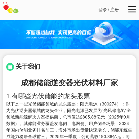
登录
/
注册
关于我们
成都储能逆变器光伏材料厂家
1.有哪些光伏储能的龙头股票
以下是一些光伏储能领域的龙头股票：阳光电源（300274）：作
为光伏逆变器领域的龙头企业，阳光电源已发展为“光风储电氢”全
领域新能源解决方案提供商，总市值达2805.88亿元（2025年9月
数据）。其储能业务覆盖发电侧、电网侧、用户侧全场景，2024
年国内储能业务排名前三，海外市场出货量快速增长，储能系统集
成能力稳居全球前三。2025年一季度，公司营收190.36亿元，同