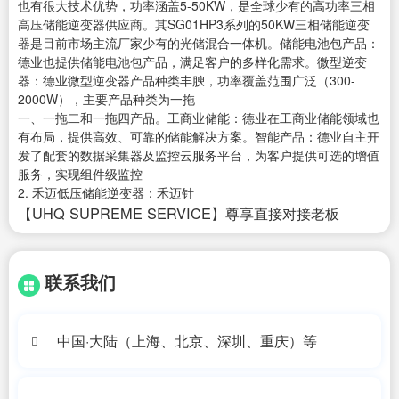
也有很大技术优势，功率涵盖5-50KW，是全球少有的高功率三相
高压储能逆变器供应商。其SG01HP3系列的50KW三相储能逆变
器是目前市场主流厂家少有的光储混合一体机。储能电池包产品：
德业也提供储能电池包产品，满足客户的多样化需求。微型逆变
器：德业微型逆变器产品种类丰腴，功率覆盖范围广泛（300-
2000W），主要产品种类为一拖
一、一拖二和一拖四产品。工商业储能：德业在工商业储能领域也
有布局，提供高效、可靠的储能解决方案。智能产品：德业自主开
发了配套的数据采集器及监控云服务平台，为客户提供可选的增值
服务，实现组件级监控
2. 禾迈低压储能逆变器：禾迈针
【UHQ SUPREME SERVICE】尊享直接对接老板
联系我们
中国·大陆（上海、北京、深圳、重庆）等