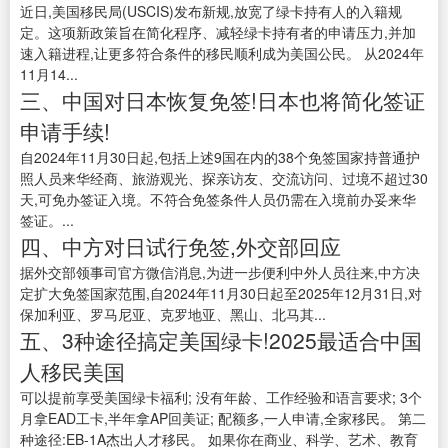
近日,美国移民局(USCIS)发布新规,放宽了绿卡持有人的入籍规
定。这项新政策旨在简化程序、减轻绿卡持有者的申请压力,并加
速入籍进程,让更多符合条件的移民顺利成为美国公民。 从2024年
11月14...
三、中国对日本恢复免签!日本也将简化签证
申请手续!
自2024年11月30日起,包括上述9国在内的38个免签国家持普通护
照人员来华经商、旅游观光、探亲访友、交流访问、过境不超过30
天,可免办签证入境。不符合免签条件人员仍需在入境前办妥来华
签证。...
四、中方对日试行免签,外交部回应
据外交部领事司官方微信消息,为进一步便利中外人员往来,中方决
定扩大免签国家范围,自2024年11月30日起至2025年12月31日,对
保加利亚、罗马尼亚、克罗地亚、黑山、北马其...
五、3种途径搞定美国绿卡!2025最适合中国
人移民美国
可以提前享受美国绿卡福利; 没有年龄、工作经验和语言要求; 3个
月拿EAD工卡,半年拿AP回美证; 配额多,一人申请,全家移民。 第二
种途径:EB-1A杰出人才移民。 如果你在商业、科学、艺术、教育