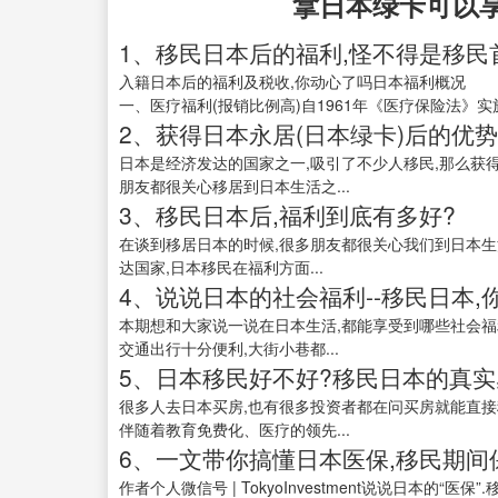
拿日本绿卡可以
1、移民日本后的福利,怪不得是移民
入籍日本后的福利及税收,你动心了吗日本福利概况
一、医疗福利(报销比例高)自1961年《医疗保险法》实
2、获得日本永居(日本绿卡)后的优
日本是经济发达的国家之一,吸引了不少人移民,那么获
朋友都很关心移居到日本生活之...
3、移民日本后,福利到底有多好?
在谈到移居日本的时候,很多朋友都很关心我们到日本生
达国家,日本移民在福利方面...
4、说说日本的社会福利--移民日本,
本期想和大家说一说在日本生活,都能享受到哪些社会福
交通出行十分便利,大街小巷都...
5、日本移民好不好?移民日本的真实
很多人去日本买房,也有很多投资者都在问买房就能直接
伴随着教育免费化、医疗的领先...
6、一文带你搞懂日本医保,移民期间
作者个人微信号 | TokyoInvestment说说日本的