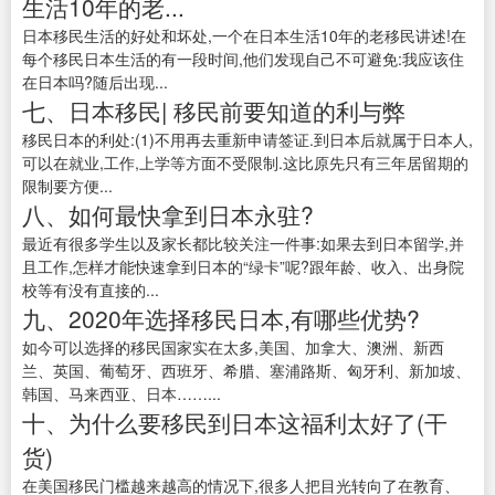
生活10年的老...
日本移民生活的好处和坏处,一个在日本生活10年的老移民讲述!在
每个移民日本生活的有一段时间,他们发现自己不可避免:我应该住
在日本吗?随后出现...
七、日本移民| 移民前要知道的利与弊
移民日本的利处:(1)不用再去重新申请签证.到日本后就属于日本人,
可以在就业,工作,上学等方面不受限制.这比原先只有三年居留期的
限制要方便...
八、如何最快拿到日本永驻?
最近有很多学生以及家长都比较关注一件事:如果去到日本留学,并
且工作,怎样才能快速拿到日本的“绿卡”呢?跟年龄、收入、出身院
校等有没有直接的...
九、2020年选择移民日本,有哪些优势?
如今可以选择的移民国家实在太多,美国、加拿大、澳洲、新西
兰、英国、葡萄牙、西班牙、希腊、塞浦路斯、匈牙利、新加坡、
韩国、马来西亚、日本……...
十、为什么要移民到日本这福利太好了(干
货)
在美国移民门槛越来越高的情况下,很多人把目光转向了在教育、