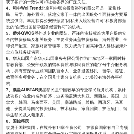
获了客户的一致认可和社会各界的广泛关注。
4、和中WellTrend
北京和中联合投资咨询有限公司是一家集移
民、留学、海外置业、落地安家于一体的出国服务全面解决方案系
统提供商。早期获得公安部颁发“因私出入境经营许可”和教育部颁
发的“自费出国留学服务经营许可”的机构。
5、侨外QWOS
侨外以专业的团队、严谨的审核标准为用户提供安
全的投资移民及相关服务，主要业务涵盖投资移民、海外置业、全
球资产配置、家族财富管理等，致力成为中国高净值人群移居海外
全方位服务提供商。
6、华人出国
广东华人出国事务有限公司作为广东地区一家同时持
有教育部、公安部颁发的留学资质与移民资质的老字号中介服务机
构，拥有资深专业顾问团队百余人，业务涵盖移民、留学、签证、
教育等多项业务，在全国几十家分支机构，北美设有海外办事机
构。
7、澳星AUSTAR
澳星移民是中国较早的专业移民服务机构，累计
成功客户在业内名列前茅，业务涵盖澳大利亚、新西兰、美国、加
拿大、韩国、马来西亚、英国、塞浦路斯、希腊、西班牙、马耳
他、安提瓜等国的投资移民、技术移民、家庭团聚、护照项目、留
学生移民及入籍服务。
8、国旅移民
隶属于国旅集团，在境外有14家全资公司，在很多国家有自己专项
的投资项目，并且拥有全球一体化完善的出国服务体系，及资深专