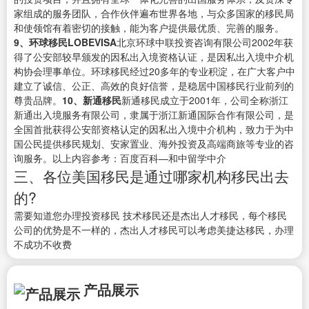
家组成的服务团队，合作伙伴遍布世界各地，与众多国家的移民局
和使领馆有着密切的接触，能为客户提供最优质、完善的服务。
9、环球移民LOBEVISA
北京环球中联投资咨询有限公司2002年获
得了公安部较早颁发的因私出入境资格认证，是因私出入境中介机
构协会理事单位。环球移民经过20多年的专业积淀，在广大客户中
建立了诚信、公正、高效的良好信誉，是稳居中国移民行业前列的
尊贵品牌。
10、新通移民
新通移民成立于2001年，公司全称浙江
新通出入境服务有限公司，隶属于浙江新通国际合作有限公司，是
全国首批获得公安部资格认定的因私出入境中介机构，致力于为中
国公民提供移民规划、安家置业、海外投资及高端商旅等专业的咨
询服务。以上内容参考：百度百科—和中留学中介
三、各位美国移民是通过哪家机构移民出去
的?
需要知道您办理投资移民 技术移民还是杰出人才移民，每个移民
公司的优势是不一样的，杰出人才移民可以考虑美捷达移民，办理
不成功不收费
产品展示