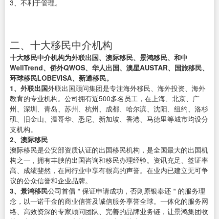
3、不利于管理。
二、十大移民中介机构
十大移民中介机构为外联出国、澳际移民、景鸿移民、和中
WellTrend、侨外QWOS、华人出国、澳星AUSTAR、国旅移民、
环球移民LOBEVISA、新通移民。
1、外联出国
外联出国顾问集团是专注海外移民、海外投资、海外
教育的专业机构。公司拥有近500多名员工，在上海、北京、广
州、深圳、青岛、苏州、杭州、成都、哈尔滨、沈阳、纽约、洛杉
矶、旧金山、温哥华、悉尼、新加坡、香港、马德里等城市均设分
支机构。
2、澳际移民
澳际移民是公安部资质认证的出国移民机构，是全国最大的出国机
构之一，拥有丰腴的出国咨询和移民办理经验。资讯充足、签证率
高、成绩斐然，在同行业中享有很高的声誉。在业内已建立无可争
议的公众信誉和企业品牌。
3、景鸿移民
公司首倡＂保证申请成功，否则原银奉还＂的服务理
念，以一诺千金的商业信誉及诚信服务享誉全球。一体化的服务网
络、高效资深的专家顾问团队、完善的品牌业务链，让景鸿集团收