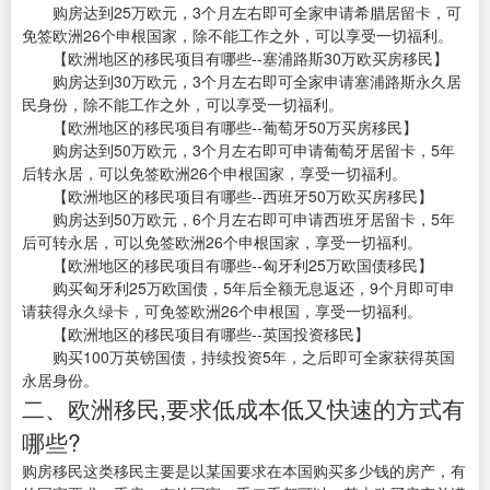
购房达到25万欧元，3个月左右即可全家申请希腊居留卡，可
免签欧洲26个申根国家，除不能工作之外，可以享受一切福利。
【欧洲地区的移民项目有哪些--塞浦路斯30万欧买房移民】
购房达到30万欧元，3个月左右即可全家申请塞浦路斯永久居
民身份，除不能工作之外，可以享受一切福利。
【欧洲地区的移民项目有哪些--葡萄牙50万买房移民】
购房达到50万欧元，3个月左右即可申请葡萄牙居留卡，5年
后转永居，可以免签欧洲26个申根国家，享受一切福利。
【欧洲地区的移民项目有哪些--西班牙50万欧买房移民】
购房达到50万欧元，6个月左右即可申请西班牙居留卡，5年
后可转永居，可以免签欧洲26个申根国家，享受一切福利。
【欧洲地区的移民项目有哪些--匈牙利25万欧国债移民】
购买匈牙利25万欧国债，5年后全额无息返还，9个月即可申
请获得永久绿卡，可免签欧洲26个申根国，享受一切福利。
【欧洲地区的移民项目有哪些--英国投资移民】
购买100万英镑国债，持续投资5年，之后即可全家获得英国
永居身份。
二、欧洲移民,要求低成本低又快速的方式有
哪些?
购房移民这类移民主要是以某国要求在本国购买多少钱的房产，有