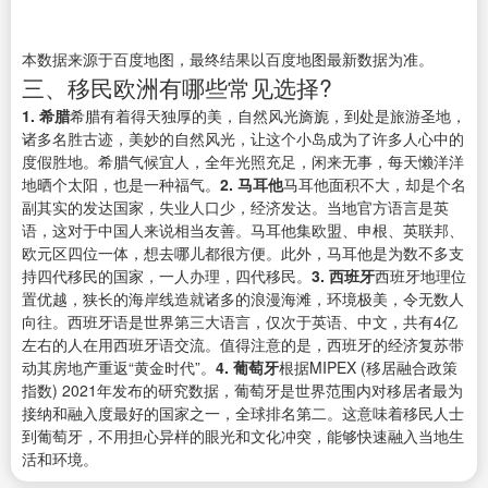
本数据来源于百度地图，最终结果以百度地图最新数据为准。
三、移民欧洲有哪些常见选择?
1. 希腊
希腊有着得天独厚的美，自然风光旖旎，到处是旅游圣地，
诸多名胜古迹，美妙的自然风光，让这个小岛成为了许多人心中的
度假胜地。希腊气候宜人，全年光照充足，闲来无事，每天懒洋洋
地晒个太阳，也是一种福气。
2. 马耳他
马耳他面积不大，却是个名
副其实的发达国家，失业人口少，经济发达。当地官方语言是英
语，这对于中国人来说相当友善。马耳他集欧盟、申根、英联邦、
欧元区四位一体，想去哪儿都很方便。此外，马耳他是为数不多支
持四代移民的国家，一人办理，四代移民。
3. 西班牙
西班牙地理位
置优越，狭长的海岸线造就诸多的浪漫海滩，环境极美，令无数人
向往。西班牙语是世界第三大语言，仅次于英语、中文，共有4亿
左右的人在用西班牙语交流。值得注意的是，西班牙的经济复苏带
动其房地产重返“黄金时代”。
4. 葡萄牙
根据MIPEX (移居融合政策
指数) 2021年发布的研究数据，葡萄牙是世界范围内对移居者最为
接纳和融入度最好的国家之一，全球排名第二。这意味着移民人士
到葡萄牙，不用担心异样的眼光和文化冲突，能够快速融入当地生
活和环境。