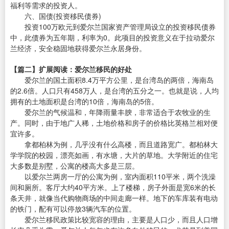
福利等需求的投资人。
六、国债(投资移民债券)
投资100万欧元到爱尔兰国家资产管理局设立的投资移民债券
中，此债券为五年期，利率为0。此项目的投资意义在于拉动爱尔
兰经济，安全稳固地获得爱尔兰永居身份。
【篇二】扩展阅读：爱尔兰移民的好处
爱尔兰的国土面积8.4万平方公里，是台湾岛的两倍，海南岛
的2.6倍。人口只有458万人，是台湾的五分之一。也就是说，人均
拥有的土地面积是台湾的10倍，海南岛的5倍。
爱尔兰的气候温和，年降雨量丰腴，非常适合于农牧业的生
产。同时，由于地广人稀，土地价格和房子的价格比英格兰相对便
宜许多。
拿都柏林为例，几乎没有什么高楼，而且道路宽广。都柏林大
学学院的校园，漂亮如画，有水塘，大片的草地。大学附近的住宅
大多数是别墅，公寓的楼高大多是三层。
以爱尔兰两房一厅的公寓为例，室内面积110平米，两个洗澡
间和厕所。客厅大约40平方米。上了楼梯，房子外面是宽6米的长
条天井，就像当代购物商场的中间走廊一样。地下的车库装有电动
的铁门，配有可以停放3辆汽车的位置。
爱尔兰移民政策比较宽容的理由，主要是人口少，而且人口增