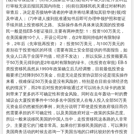
行审核无误后报回其国内待批； (6)前往国移民机关通过对材料的
审查后，决定是否接纳申请者的申请并将结果通知其驻华使(领)馆
及申请人； (7)申请人接到批准通知书后即可办理申领护照和签证
手续并踏上投资移民之路。 实际操作条件具体来说美国的投资移
民一般是指EB-5签证项目,主要有两种类型: 1：投资100万美元，
在美国雇佣10个人，开设公司2年，在2年期间持临时有限制绿
卡，2年后（先审批再投资） 2：投资50万美元，与100万美元的
差别在于投资地区的环境（需要有国土安全部提供的书面报告，如
失业人口高于全国平均值，经济不发达），所以实际上投资额要高
于50万美元得到的是2年临时有限制的绿卡。(先投资在审批) EB-5
类投资移民虽然从1993年政策确立后几经调整，目前最低投资金
额要求已经降到50万美金，但是无论是投资协议部分还是现实操作
来看，很难保证50万美金是没有风险的，特别是在目前全球经济危
机的情况下，而2年后对投资的审核通过才可以转永久绿卡的政策
则带来了更多的不可确定性和资金风险。同时在去年轰动一时的费
城议会大厦投资事件中150多名中国投资人在每人投入全部50万美
元资金后仍然被拒的事例，则充分说明了即使是投资政府项目而仍
然需要承担的不可确定性，以及美国政府对这一政策的实际态度。
所以一般来说移民美国的中国人当中，走投资移民这条路的人非常
少。主要是它的门槛非常高。如果你打算移民美国的话，可以乘到
美国商务活动的时候去咨询一下美国当地的口碑比较好的专作投资