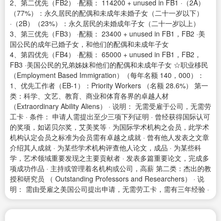
2、第二优先（FB2） ·配额： 114200 + unused in FB1 ·（2A）
（77%）：永久居民的配偶和未成年未婚子女（二十一岁以下）
·（2B）（23%）：永久居民的未婚成年子女（二十一岁以上）
3、第三优先（FB3） ·配额： 23400 + unused in FB1，FB2 ·美
国公民的成年已婚子女，和他们的配偶和未成年子女
4、第四优先（FB4） ·配额： 65000 + unused in FB1，FB2，
FB3 ·美国公民的兄弟姊妹和他们的配偶和未成年子女 ☆职业移民
（Employment Based Immigration）（每年名额 140，000）：
1、优先工作者（EB-1）：Priority Workers （名额 28.6%） 第一
类：科学、文艺、教育、商业和体育各界的卓越人材
（Extraordinary Ability Aliens） · 说明： 无需受雇于公司，无需劳
工卡 · 条件： 申请人需提出至少三项下列证明 · 曾经获得国际认可
的奖项，如诺贝尔奖，艾美奖等 · 为国际学术机构之会员，此学术
机构认定会员之标准为会员需有卓越之成就 · 曾有他人发表之文章
介绍其人成就 · 为某些学术机构评查他人论文，成品 · 为某些科
学，艺术领域重要发现之主要贡献者 · 发表多篇重要论文，完成多
项成功作品 · 主持或管理着名机构或公司，高薪 第二类：杰出的教
授和研究员 （ Outstanding Professors and Researchers） · 说
明： 需由受雇之美国公司提出申请，无需劳工卡，需有三年经验 ·