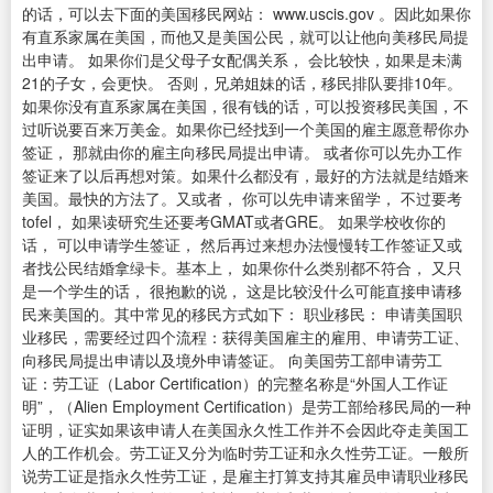
的话，可以去下面的美国移民网站： www.uscis.gov 。因此如果你
有直系家属在美国，而他又是美国公民，就可以让他向美移民局提
出申请。 如果你们是父母子女配偶关系， 会比较快，如果是未满
21的子女，会更快。 否则，兄弟姐妹的话，移民排队要排10年。
如果你没有直系家属在美国，很有钱的话，可以投资移民美国，不
过听说要百来万美金。如果你已经找到一个美国的雇主愿意帮你办
签证， 那就由你的雇主向移民局提出申请。 或者你可以先办工作
签证来了以后再想对策。如果什么都没有，最好的方法就是结婚来
美国。最快的方法了。又或者， 你可以先申请来留学， 不过要考
tofel， 如果读研究生还要考GMAT或者GRE。 如果学校收你的
话， 可以申请学生签证， 然后再过来想办法慢慢转工作签证又或
者找公民结婚拿绿卡。基本上， 如果你什么类别都不符合， 又只
是一个学生的话， 很抱歉的说， 这是比较没什么可能直接申请移
民来美国的。其中常见的移民方式如下： 职业移民： 申请美国职
业移民，需要经过四个流程：获得美国雇主的雇用、申请劳工证、
向移民局提出申请以及境外申请签证。 向美国劳工部申请劳工
证：劳工证（Labor Certification）的完整名称是“外国人工作证
明”，（Alien Employment Certification）是劳工部给移民局的一种
证明，证实如果该申请人在美国永久性工作并不会因此夺走美国工
人的工作机会。劳工证又分为临时劳工证和永久性劳工证。一般所
说劳工证是指永久性劳工证，是雇主打算支持其雇员申请职业移民