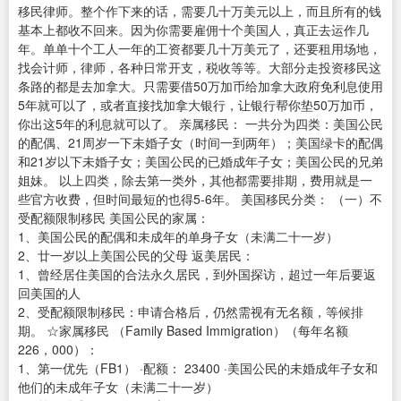
移民律师。整个作下来的话，需要几十万美元以上，而且所有的钱
基本上都收不回来。因为你需要雇佣十个美国人，真正去运作几
年。单单十个工人一年的工资都要几十万美元了，还要租用场地，
找会计师，律师，各种日常开支，税收等等。大部分走投资移民这
条路的都是去加拿大。只需要借50万加币给加拿大政府免利息使用
5年就可以了，或者直接找加拿大银行，让银行帮你垫50万加币，
你出这5年的利息就可以了。 亲属移民： 一共分为四类：美国公民
的配偶、21周岁一下未婚子女（时间一到两年）；美国绿卡的配偶
和21岁以下未婚子女；美国公民的已婚成年子女；美国公民的兄弟
姐妹。 以上四类，除去第一类外，其他都需要排期，费用就是一
些官方收费，但时间最短的也得5-6年。 美国移民分类： （一）不
受配额限制移民 美国公民的家属：
1、美国公民的配偶和未成年的单身子女（未满二十一岁）
2、廿一岁以上美国公民的父母 返美居民：
1、曾经居住美国的合法永久居民，到外国探访，超过一年后要返
回美国的人
2、受配额限制移民：申请合格后，仍然需视有无名额，等候排
期。 ☆家属移民 （Family Based Immigration）（每年名额
226，000）：
1、第一优先（FB1） ·配额： 23400 ·美国公民的未婚成年子女和
他们的未成年子女（未满二十一岁）