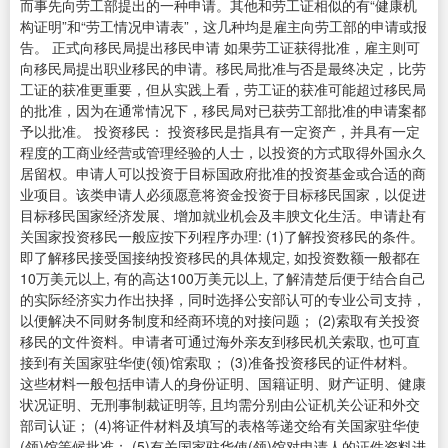
而事先向劳工部提出的一种申请。其他和劳工证相似的有“健康机
构证明”和“劳工情况申请表”，这几种均是雇主向劳工部的申请或报
告。 正式向移民局提出移民申请 如果劳工证获得批准，雇主则可
向移民局提出职业移民的申请。移民局批准与否是最终决定，比劳
工证的获准更重要，但从实践上看，劳工证的获准可能超过移民局
的批准，因为在通常情况下，移民局对已获劳工部批准的申请案都
予以批准。 投资移民： 投资移民是指具有一定资产，并具有一定
程度的工商业经营或管理经验的人士，以投资的方式取得外国永久
居留权。申请人可以投资于目标国政府批准的投资基金或合适的商
业项目。该类申请人必须愿意将资金投资于目标移民国家，以促进
目标移民国家经济发展、增加就业机会及丰腴文化生活。申请赴有
关国家投资移民一般应按下列程序办理: (1)了解投资移民的条件。
即了解移民接受国接纳投资移民的具体规定, 如投资数额一般都在
10万美元以上, 有的高达100万美元以上, 了解清楚后便于结合自己
的实际经济实力作出抉择，同时选择公安部认可的专业公司支持，
以便解决不同财务制度和经商环境的对接问题； (2)索取有关投资
移民的文件资料。申请者可通过海外亲友到移民机关索取, 也可直
接到有关国家驻华使(领)馆索取； (3)准备投资移民的证件材料。
这些材料一般包括申请人的身份证明、国籍证明、财产证明、健康
状况证明、无刑事制裁证明等, 且均需分别由公证机关公证和外交
部司认证； (4)将证件材料及填写的表格等递交给有关国家驻华使
(领)馆等候批准； (5)有关国家驻华使(领)馆对申请人的证件资料进