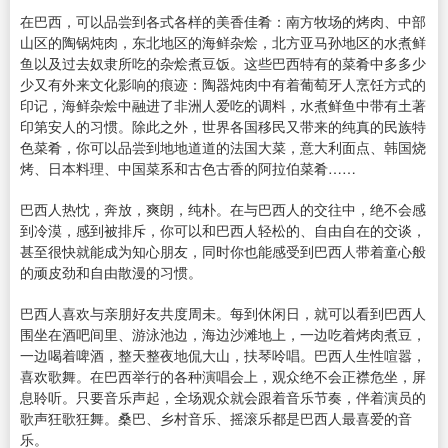
在巴西，可以品尝到各式各样的美香佳肴：南方牧场的烤肉、中部
山区的陶锅炖肉，东北地区的海鲜杂烩，北方亚马孙地区的水煮鲜
鱼以及过去奴隶所吃的杂烩煮豆饭。这些巴西特有的菜肴中多多少
少又有外来文化影响的痕迹：陶器炖肉中有着葡萄牙人烹饪方式的
印记，海鲜杂烩中融进了非洲人爱吃的调料，水煮鲜鱼中带有土著
印第安人的习惯。除此之外，世界各国移民又带来的纯真的民族特
色菜肴，你可以品尝到地地道道的法国大菜，意大利面点、韩国烧
烤、日本料理、中国菜系和古色古香的阿拉伯菜肴……
巴西人热忱，奔放，爽朗，纯朴。在与巴西人的交往中，绝不会感
到冷漠，感到被排斥，你可以和巴西人轻松的、自由自在的交谈，
甚至很快就能成为知心朋友，同时你也能感受到巴西人带着童心般
的顽皮劲和自由散漫的习惯。
巴西人喜欢与亲朋好友共度周未。每到休闲日，就可以看到巴西人
围坐在酒吧间里、游泳池边，海边沙滩地上，一边吃着烤肉煮豆，
一边喝着啤酒，整天整夜地侃大山，扶琴呤唱。巴西人生性喧嚣，
喜欢歌舞。在巴西举行的各种演唱会上，观众绝不会正襟危坐，屏
息聆听。只要音乐声起，全场观众就会跟着音乐节奏，伴着演员的
歌声狂歌狂舞。桑巴、乡村音乐、摇滚乐都是巴西人最喜爱的音
乐。