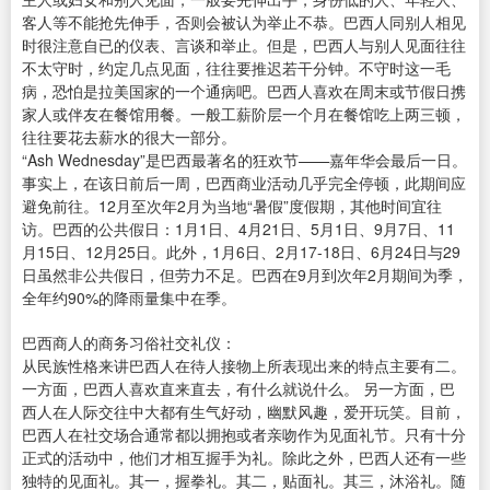
客人等不能抢先伸手，否则会被认为举止不恭。巴西人同别人相见
时很注意自已的仪表、言谈和举止。但是，巴西人与别人见面往往
不太守时，约定几点见面，往往要推迟若干分钟。不守时这一毛
病，恐怕是拉美国家的一个通病吧。巴西人喜欢在周末或节假日携
家人或伴友在餐馆用餐。一般工薪阶层一个月在餐馆吃上两三顿，
往往要花去薪水的很大一部分。
“Ash Wednesday”是巴西最著名的狂欢节——嘉年华会最后一日。
事实上，在该日前后一周，巴西商业活动几乎完全停顿，此期间应
避免前往。12月至次年2月为当地“暑假”度假期，其他时间宜往
访。巴西的公共假日：1月1日、4月21日、5月1日、9月7日、11
月15日、12月25日。此外，1月6日、2月17-18日、6月24日与29
日虽然非公共假日，但劳力不足。巴西在9月到次年2月期间为季，
全年约90%的降雨量集中在季。
巴西商人的商务习俗社交礼仪：
从民族性格来讲巴西人在待人接物上所表现出来的特点主要有二。
一方面，巴西人喜欢直来直去，有什么就说什么。 另一方面，巴
西人在人际交往中大都有生气好动，幽默风趣，爱开玩笑。目前，
巴西人在社交场合通常都以拥抱或者亲吻作为见面礼节。只有十分
正式的活动中，他们才相互握手为礼。除此之外，巴西人还有一些
独特的见面礼。其一，握拳礼。其二，贴面礼。其三，沐浴礼。随