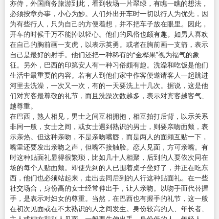
亦侍，外国商务旅游到此，看到牧场一片翠绿，有瞧一瞧的想法，
必须按章办事，小心为妙。人们外出开车时一切以行人为优先，因
为有些行人，只为自己的方便着想，并不把车子放在眼里。因此，
开车的时候千万不能掉以轻心。他们的风俗也颇有趣。如男人喜欢
在自己的胸前画一支虎，以表示英勇。或者在胸前画一支箭，表示
自己是最好的射手。他们还把一种稀有的“金桦果”视为福气的象
征。另外，巴西的印第安人有一种习俗颇有趣。洗澡和吃饭是他们
生活中最重要的内容。若有人到他们家中作客便邀请客人一起跳进
河里去洗澡，一次又一次，有的一天要洗上十几次。据说，这是他
们对宾客最尊敬的礼节，而且洗澡次数越多，表示对宾客越客气、
越尊重。
在巴西，熟人相见，男士之间互相拥抱，相互拍打后背，以示关系
非同一般，女士之间，或女士遇到熟识的男士，则要亲吻面颊，表
示亲热。但这种亲吻，不是亲吻嘴唇，而是两人的面颊互贴一下，
嘴里还要发出亲吻之声，但嘴不接触脸。恋人见面，方可亲嘴。有
时这种贴面礼显得很繁琐，比如几十人相聚，后到的人要依次同在
场的每个人贴面颊。即使先到的人已围着桌子坐好了，并正在吃东
西，他们也必须站起来，走出去同后到的人行这种贴面礼。在一些
社交场合，身份高的女士经常伸出手，让人亲吻。以吻手而代替握
手，是表示对妇女的尊重。当然，在巴西也有握手的礼节，这一般
在初次见面或在不太熟识的人之间发生。身份较高的人、年长者、
主人或妇女和别人见面，一般要先伸出手，身份低的人、年轻人、