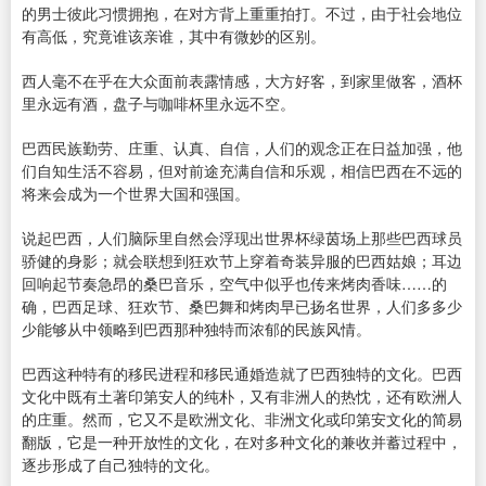
的男士彼此习惯拥抱，在对方背上重重拍打。不过，由于社会地位
有高低，究竟谁该亲谁，其中有微妙的区别。
西人毫不在乎在大众面前表露情感，大方好客，到家里做客，酒杯
里永远有酒，盘子与咖啡杯里永远不空。
巴西民族勤劳、庄重、认真、自信，人们的观念正在日益加强，他
们自知生活不容易，但对前途充满自信和乐观，相信巴西在不远的
将来会成为一个世界大国和强国。
说起巴西，人们脑际里自然会浮现出世界杯绿茵场上那些巴西球员
骄健的身影；就会联想到狂欢节上穿着奇装异服的巴西姑娘；耳边
回响起节奏急昂的桑巴音乐，空气中似乎也传来烤肉香味……的
确，巴西足球、狂欢节、桑巴舞和烤肉早已扬名世界，人们多多少
少能够从中领略到巴西那种独特而浓郁的民族风情。
巴西这种特有的移民进程和移民通婚造就了巴西独特的文化。巴西
文化中既有土著印第安人的纯朴，又有非洲人的热忱，还有欧洲人
的庄重。然而，它又不是欧洲文化、非洲文化或印第安文化的简易
翻版，它是一种开放性的文化，在对多种文化的兼收并蓄过程中，
逐步形成了自己独特的文化。