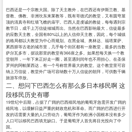
巴西还是一个宗教大国。除了天主教外，在巴西还有伊斯兰教、基
督教、佛教、非洲坎东来莱教等，既有哥德式的教堂，又有圆穹屋
顶的清真寺和红墙飞檐的庙宇。巴西人是虔诚的教徒，每每遇到宗
教节日，成千上万信徒倾城而出。当然在巴西影响最大，信徒最多
的应数天主教，全国有80%以上的人信仰天主教，因此，每个城镇
的格局都以大教堂为中心而规划。在黑金城、奥林达、福塔莱萨、
累西腓等古老的城市里，几乎每个街区都有一座教堂，最多的当数
萨尔瓦多市，据说那里的教堂有366座之多。如果想每天换一个教
堂朝拜，一年下来正好走一圈，甚至遇到闰年也不用担心。在圣保
罗州的阿帕莱西达，有一个号称世界最大的教堂。这个教堂里可容
纳上万信徒，教堂外广场可容纳数十万人信徒的朝拜，可供数千辆
旅游车停放。
二、想问下巴西怎么有那么多日本移民啊 这
段移民历史有哪
19世纪中后期，占据了广阔的巴西殖民地的葡萄牙急需开发广阔的
殖民地，以缓解日益严重的财政危机和革命。而广阔的巴西进行开
发的话需要大量的人口劳动力，葡萄牙作为欧洲小国根本没有多少
人口可以移民巴西填充缺口。于是葡萄牙人首先将目光投向了中
国。