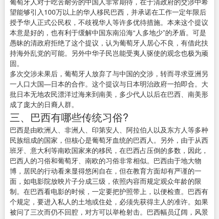
葡萄牙人对于吃苦耐劳的中国人非常期待，在于清政府的交涉中希
望能够引入100万以上的华人移民巴西，并承诺在工作一定年限后
授予华人正式公民权，不歧视华人等许多优待措施。本来这个提议
本意是好的，也有利于缓解中国东南沿海“人多地少”的矛盾。可是
愚昧的清政府拒绝了这个提议，认为葡萄牙人居心不良，有借此扶
持海外乱党的可能。另外中华子民岂能受夷人驱使的观念也极为顽
固。
多次交涉未果后，葡萄牙人放弃了与中国的交涉，转而寻求亚洲另
一人口大国—日本的合作。这个提议与日本明治政府一拍即合。大
批日本无地农民漂洋过海来到南美，多少代人以后在巴西、南美形
成了庞大的日裔人群。
三、巴西有哪些传统习俗?
巴西是由欧洲人、非洲人、印第安人、阿拉伯人以及东方人等多种
民族组成的国家，但核心是葡萄牙血统的巴西人。另外，由于从西
班牙、意大利等南欧国家来的移民，在巴西占压倒的多数，因此，
巴西人的习俗和葡萄牙、南欧的习俗非常相似。巴西由于地大物
博，居民的行动看来显得悠闲自在，但在教育方面却有严谨的一
面，如电影院放映片子分成三级，依照内容而规定观众年龄的限
制。在巴西看电影的时候，一定要把护照带上，以便检查。巴西有
个规定，要进入私人的土地或住处，必须先获得主人的准许。如果
被问了三次而仍不回腔，对方可以举枪射击。巴西幅员辽阔，风景