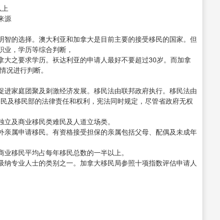
以上
来源
明智的选择。澳大利亚和加拿大是目前主要的接受移民的国家。但
职业，学历等综合判断，
拿大之要求学历。袄达利亚的申请人最好不要超过30岁。而加拿
体情况进行判断。
促进家庭团聚及刺激经济发展。移民法由联邦政府执行。移民法由
府公民及移民部的法律责任和权利，宪法同时规定，尽管省政府无权
独立及商业移民类难民及人道立场类。
外亲属申请移民。有资格接受担保的亲属包括父母、配偶及未成年
商业移民平均占每年移民总数的一半以上。
吸纳专业人士的类别之一。加拿大移民局参照十项指数评估申请人