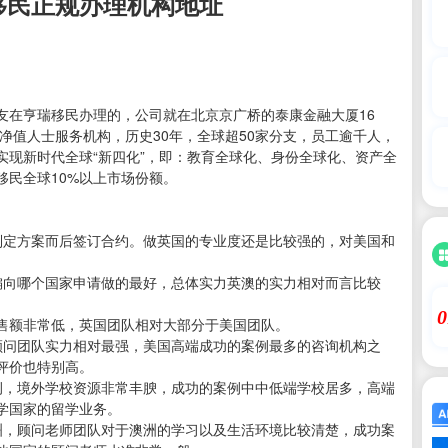
移民正规办理机构地址
友在亨瑞移民办理的，公司就在北京京广桥的泰康金融大厦16
高净值人士服务机构，历史30年，全球超50家分支，员工逾千人，
实现新时代全球“新四化”，即：教育全球化、身份全球化、资产全
民全球10%以上市场份额。
制定方案而后签订合约。做英国的专业度还是比较强的，对美国和
偏向哪个国家申请做的最好，总体实力英澳的实力相对而言比较
0
售额非常低，英国团队相对大部分于美国团队。
顾问团队实力相对最强，美国高端成功的案例最多的咨询机构之
评价也特别高。
例，境外学校资源非常丰腴，成功的案例中中低端学校居多，高端
学国家的留学业务。
洲，顾问老师团队对于澳洲的学习以及生活环境比较清楚，成功案