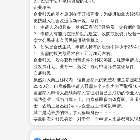
B、投资于公开吸纳资金的项中。
企业移民
企业移民的基本原则在于开拓商业，为促进加拿大经济
更快融入社会及适应新环境。条件：
1、申请人必须具备丰腴的工商管理经验及一定数额的
2、申请人有能力在抵加以后建立、收购或投资并经营
拿大公民或永久居民提供就业机会；
3、如果是合伙生意，申请人持有的股份不得少于25%
4、所需的投资额通常在十五万加元左右。
企业移民一般会获得附带条件的移民签证，规定申请人
业发展计划。业务一旦落实，既可申请除去签证条件。
自雇移民
虽然列入商业移民内，但自雇移民的甄选标准是参照独
25-30分。自雇移民申请人只需在个人能力方面取得4
自雇移民申请人必须向移民官证明自己是成功的专业人
成功创业，成为自雇人士。自雇移民多为体育家、音乐
士，农场主及杰出的小型企业业主也可以申请。
其二是花最少的钱，拿到移民身份－－－－
要拿到海外移民身份，对于每一个申请人来讲都可以说