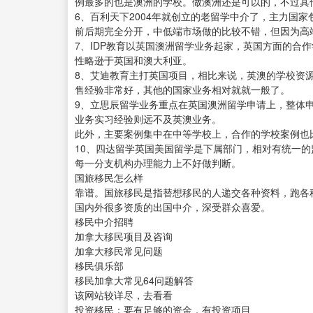
例最多的也是澳洲的学校。做澳洲还是可以的，不过其
6、百利天下2004年就创立的老留学中介了，主力国
前后期完全分开，中低端市场做的比较不错，但因为高
7、IDP教育以英国澳洲留学业务起家，英国方面的合
性略逊于英国和澳大利亚。
8、艾迪教育主打英国项目，相比来说，英澳的学校资
售经验非常好，其他的国家业务相对就就一般了。
9、立思辰留学业务重点在英国澳洲留学申请上，整体
业务实习经验则远不及英澳业务。
此外，主要案例集中在中等学校上，合作的学校案例也
10、四达留学英国美国留学是下属部门，相对有统一
每一分支机构办理能力上不好做判断。
国旅移民怎么样
靠谱。国旅移民是指替想移民的人递交各种资料，跑各
国内外很多资质的出国中介，深受群众喜爱。
移民中介招聘
加拿大移民项目及咨询
加拿大移民常见问题
移民俱乐部
移民加拿大常见64问题解答
该网站较详尽，去看看
投资移民：要有足够的资金，有投资项目