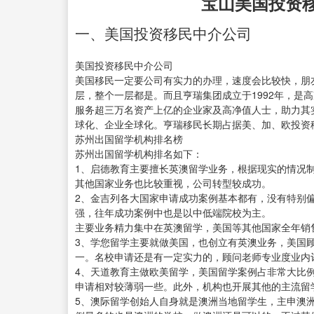
宝山美国投资
一、美国投资移民中介公司
美国投资移民中介公司
美国移民一定要公司有实力的办理，速度会比较快，朋
层，整个一层都是。而且亨瑞集团成立于1992年，是
服务超三万名资产上亿的企业家及高净值人士，助力其
球化、企业全球化。亨瑞移民长期占据美、加、欧投资移
苏州出国留学机构排名榜
苏州出国留学机构排名如下：
1、启德教育主要擅长英澳留学业务，根据现实的情况
其他国家业务也比较重视，公司转型较成功。
2、金吉列各大国家申请成功案例基本都有，没有特别
强，往年成功案例中也是以中低端院校为主。
主要业务精力集中在英澳留学，美国等其他国家全年销
3、学您留学主要就做美国，也创立有英澳业务，美国
一。名校申请还是有一定实力的，顾问老师专业度业内
4、天道教育主做欧美留学，美国留学案例占非常大比
申请相对较薄弱一些。此外，机构也开展其他的主流留
5、澳际留学创始人自身就是澳洲当地留学生，主申澳