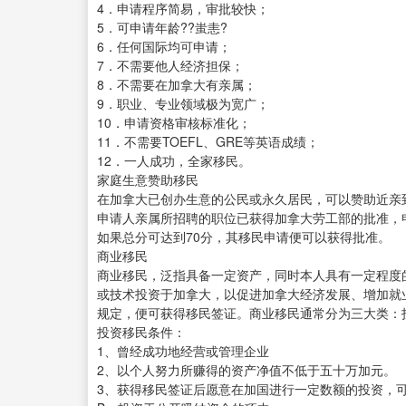
4．申请程序简易，审批较快；
5．可申请年龄??蚩恚?
6．任何国际均可申请；
7．不需要他人经济担保；
8．不需要在加拿大有亲属；
9．职业、专业领域极为宽广；
10．申请资格审核标准化；
11．不需要TOEFL、GRE等英语成绩；
12．一人成功，全家移民。
家庭生意赞助移民
在加拿大已创办生意的公民或永久居民，可以赞助近亲
申请人亲属所招聘的职位已获得加拿大劳工部的批准，申
如果总分可达到70分，其移民申请便可以获得批准。
商业移民
商业移民，泛指具备一定资产，同时本人具有一定程度
或技术投资于加拿大，以促进加拿大经济发展、增加就
规定，便可获得移民签证。商业移民通常分为三大类：
投资移民条件：
1、曾经成功地经营或管理企业
2、以个人努力所赚得的资产净值不低于五十万加元。
3、获得移民签证后愿意在加国进行一定数额的投资，