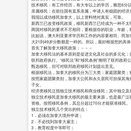
技术移民：有工作经历，有大专以上的学历，雅思6分
亲属移民：在前往国有直系亲属，申请人有稳固的经济
我现以成功移民加拿大，以上资料绝对真实，可靠。
新西兰已改变移民政策，移民新西兰已经成为一种不太
两国对移民的要求不尽相同，要根据你的职业，年龄，
比如说，澳大利亚要求学历和工作的内容要相符。而加
大21到49岁分数都是一样的。所以，最好根据您的具
首先了解加拿大移民政策：－－－
加拿大移民法的基本原则是促进文化及社会的多元化；
联邦政府执行。“移民法”和“移民条例”阐明了联邦政
甄选移民，但可对联邦政府移民计划提出意见。
根据移民法，加拿大的移民分为三大类：家庭团聚类；
按照家庭团聚类别，加拿大公民和永久居民可担保其海
子女。
经济类移民泛指独立技术移民和商业移民；其中独立及
独立技术移民是加拿大移民的最主要来源，也是最广泛
资格。按照移民条例，其总分超过70分才能获准移民。
独立技术移民几个突出的特点：
1．必须在加拿大境外申请；
2．不必找到加拿大雇主；
3．教育程度中等即可；