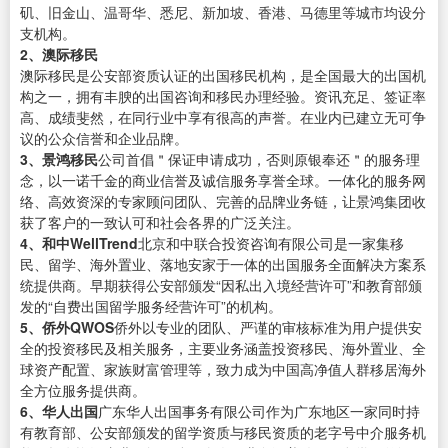
矶、旧金山、温哥华、悉尼、新加坡、香港、马德里等城市均设分
支机构。
2、澳际移民
澳际移民是公安部资质认证的出国移民机构，是全国最大的出国机
构之一，拥有丰腴的出国咨询和移民办理经验。资讯充足、签证率
高、成绩斐然，在同行业中享有很高的声誉。在业内已建立无可争
议的公众信誉和企业品牌。
3、景鸿移民
公司首倡＂保证申请成功，否则原银奉还＂的服务理
念，以一诺千金的商业信誉及诚信服务享誉全球。一体化的服务网
络、高效资深的专家顾问团队、完善的品牌业务链，让景鸿集团收
获了客户的一致认可和社会各界的广泛关注。
4、和中WellTrend
北京和中联合投资咨询有限公司是一家集移
民、留学、海外置业、落地安家于一体的出国服务全面解决方案系
统提供商。早期获得公安部颁发“因私出入境经营许可”和教育部颁
发的“自费出国留学服务经营许可”的机构。
5、侨外QWOS
侨外以专业的团队、严谨的审核标准为用户提供安
全的投资移民及相关服务，主要业务涵盖投资移民、海外置业、全
球资产配置、家族财富管理等，致力成为中国高净值人群移居海外
全方位服务提供商。
6、华人出国
广东华人出国事务有限公司作为广东地区一家同时持
有教育部、公安部颁发的留学资质与移民资质的老字号中介服务机