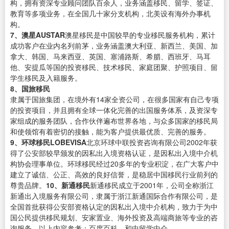
构，拥有资深专业顾问团队百余人，业务涵盖移民、留学、签证、
教育等多项业务，在全国几十家分支机构，北美设有海外办事机
构。
7、澳星AUSTAR
澳星移民是中国较早的专业移民服务机构，累计
成功客户在业内名列前茅，业务涵盖澳大利亚、新西兰、美国、加
拿大、韩国、马来西亚、英国、塞浦路斯、希腊、西班牙、马耳
他、安提瓜等国的投资移民、技术移民、家庭团聚、护照项目、留
学生移民及入籍服务。
8、国旅移民
隶属于国旅集团，在境外有14家全资公司，在很多国家有自己专项
的投资项目，并且拥有全球一体化完善的出国服务体系，及资深专
家组成的服务团队，合作伙伴遍布世界各地，与众多国家的移民局
和使领馆有着密切的接触，能为客户提供最优质、完善的服务。
9、环球移民LOBEVISA
北京环球中联投资咨询有限公司2002年获
得了公安部较早颁发的因私出入境资格认证，是因私出入境中介机
构协会理事单位。环球移民经过20多年的专业积淀，在广大客户中
建立了诚信、公正、高效的良好信誉，是稳居中国移民行业前列的
尊贵品牌。
10、新通移民
新通移民成立于2001年，公司全称浙江
新通出入境服务有限公司，隶属于浙江新通国际合作有限公司，是
全国首批获得公安部资格认定的因私出入境中介机构，致力于为中
国公民提供移民规划、安家置业、海外投资及高端商旅等专业的咨
询服务。以上内容参考：百度百科—和中留学中介